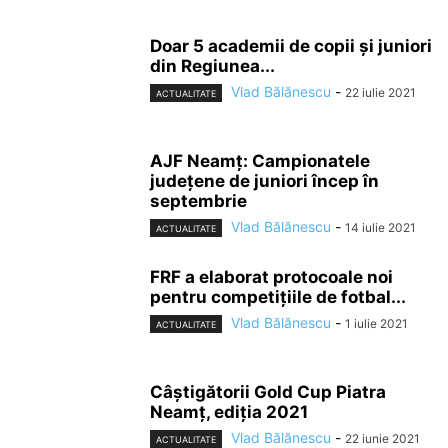
Doar 5 academii de copii şi juniori
din Regiunea...
Vlad Bălănescu
-
22 iulie 2021
ACTUALITATE
AJF Neamţ: Campionatele
judeţene de juniori încep în
septembrie
Vlad Bălănescu
-
14 iulie 2021
ACTUALITATE
FRF a elaborat protocoale noi
pentru competițiile de fotbal...
Vlad Bălănescu
-
1 iulie 2021
ACTUALITATE
Câştigătorii Gold Cup Piatra
Neamţ, ediţia 2021
Vlad Bălănescu
-
22 iunie 2021
ACTUALITATE