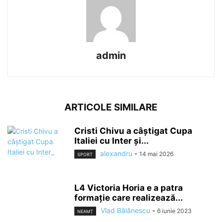
admin
ARTICOLE SIMILARE
Cristi Chivu a câștigat Cupa
Italiei cu Inter și...
alexandru
-
14 mai 2026
SPORT
L4 Victoria Horia e a patra
formaţie care realizează...
Vlad Bălănescu
-
6 iunie 2023
NEAMȚ