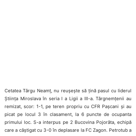
Cetatea Târgu Neamț, nu reușește să țină pasul cu liderul
Știința Miroslava în seria I a Ligii a III-a. Târgnemțenii au
remizat, scor: 1-1, pe teren propriu cu CFR Pașcani și au
picat pe locul 3 în clasament, la 6 puncte de ocupanta
primului loc. S-a interpus pe 2 Bucovina Pojorâta, echipă
care a câștigat cu 3-0 în deplasare la FC Zagon. Petrotub a