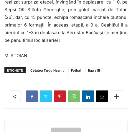
realizat surpriza etapei, învingând în deplasare, cu 1-0, pe
Sepsi OK Sfântu Gheorghe, prin golul marcat de Tofan
(26), dar, cu 15 puncte, echipa romașcană încheie plutonul
primelor 6 formații. În aceeași etapă, a 9-a, Ceahlăul II a
pierdut cu 1-3 în deplasare la Aerostar Bacău și se menține
pe penultimul loc al seriei I.
M. STOIAN
ETICHETE
Cetatea Targu Neamt
Fotbal
liga a III