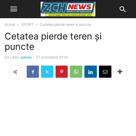
Acasă
SPORT
Cetatea pierde teren şi puncte
Cetatea pierde teren şi
puncte
De către
admin
-
27 octombrie 2014