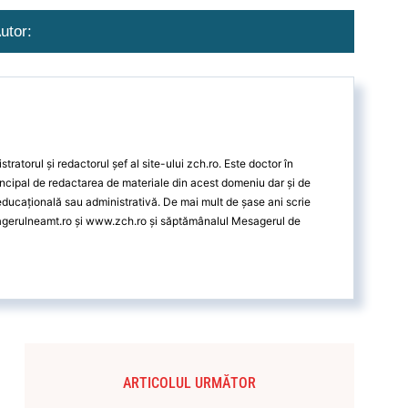
utor:
ratorul și redactorul șef al site-ului zch.ro. Este doctor în
ncipal de redactarea de materiale din acest domeniu dar și de
 educațională sau administrativă. De mai mult de șase ani scrie
agerulneamt.ro și www.zch.ro și săptămânalul Mesagerul de
ARTICOLUL URMĂTOR