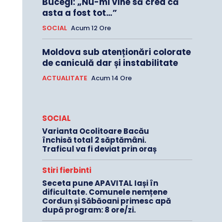
Bucegi: „Nu-mi vine să cred că
asta a fost tot…”
SOCIAL
Acum 12 Ore
Moldova sub atenționări colorate
de caniculă dar și instabilitate
ACTUALITATE
Acum 14 Ore
SOCIAL
Varianta Ocolitoare Bacău
închisă total 2 săptămâni.
Traficul va fi deviat prin oraș
Stiri fierbinti
Seceta pune APAVITAL Iași în
dificultate. Comunele nemțene
Cordun și Săbăoani primesc apă
după program: 8 ore/zi.