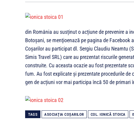
din România au susținut o acțiune de prevenire a ince
Botoșani, se menţioenază pe pagina de Facebook a A
Coșarilor au participat dl. Sergiu Claudiu Neamtu (S
Simis Travel SRL) care au prezentat riscurile gener
construite. Cu aceasta ocazie au fost prezentate scul
fum. Au fost explicate și prezentate procedurile de 
gen de acțiuni vor mai participa încă 50 de primar
TAGS
ASOCIAŢIA COŞARILOR
COL. IONICĂ STOICA
I