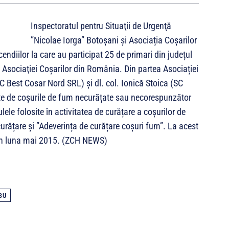
Inspectoratul pentru Situaţii de Urgenţă
”Nicolae Iorga” Botoșani și Asociația Coșarilor
ndiilor la care au participat 25 de primari din județul
sociaţiei Coşarilor din România. Din partea Asociației
C Best Cosar Nord SRL) și dl. col. Ionică Stoica (SC
ate de coșurile de fum necurățate sau necorespunzător
ele folosite în activitatea de curățare a coșurilor de
curățare și ”Adeverința de curățare coșuri fum”. La acest
i în luna mai 2015. (ZCH NEWS)
SU