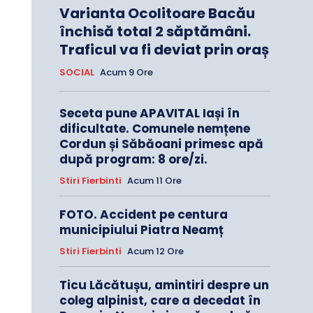
Varianta Ocolitoare Bacău
închisă total 2 săptămâni.
Traficul va fi deviat prin oraș
SOCIAL
Acum 9 Ore
Seceta pune APAVITAL Iași în
dificultate. Comunele nemțene
Cordun și Săbăoani primesc apă
după program: 8 ore/zi.
Stiri Fierbinti
Acum 11 Ore
FOTO. Accident pe centura
municipiului Piatra Neamț
Stiri Fierbinti
Acum 12 Ore
Ticu Lăcătușu, amintiri despre un
coleg alpinist, care a decedat în