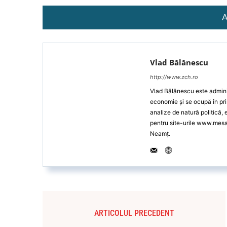
A
Vlad Bălănescu
http://www.zch.ro
Vlad Bălănescu este administ
economie și se ocupă în pri
analize de natură politică,
pentru site-urile www.mes
Neamț.
ARTICOLUL PRECEDENT