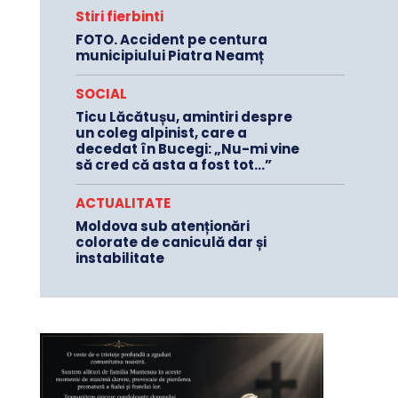
Stiri fierbinti
FOTO. Accident pe centura
municipiului Piatra Neamț
SOCIAL
Ticu Lăcătușu, amintiri despre
un coleg alpinist, care a
decedat în Bucegi: „Nu-mi vine
să cred că asta a fost tot…”
ACTUALITATE
Moldova sub atenționări
colorate de caniculă dar și
instabilitate