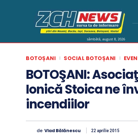
sâmbătă, august 8, 2026
BOTOȘANI
SOCIAL BOTOȘANI
EVEN
BOTOŞANI: Asociaţia
Ionică Stoica ne î
incendiilor
de
Vlad Bălănescu
22 aprilie 2015