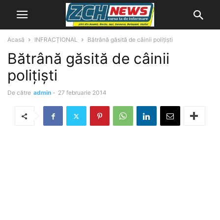
Acasă
INFRACȚIONAL
Bătrână găsită de câinii poliţişti
Bătrână găsită de câinii
poliţişti
De către
admin
-
27 februarie 2014