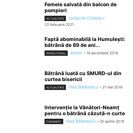
Femeie salvată din balcon de
pompieri
Iordache Cristina
-
ACTUALITATE
23 februarie 2021
Faptă abominabilă la Humulești:
bătrână de 89 de ani...
admin
-
18 decembrie 2019
INFRACȚIONAL
Bătrână luată cu SMURD-ul din
curtea bisericii
Vlad Bălănescu
-
21 mai 2018
ACTUALITATE
Intervenţie la Vânători-Neamţ
pentru o bătrână căzută-n curte
Vlad Bălănescu
-
25 aprilie 2018
EVENIMENT