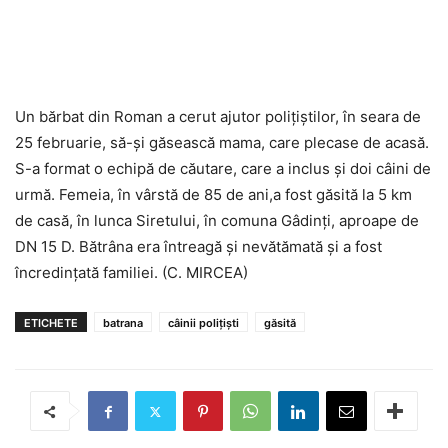
Un bărbat din Roman a cerut ajutor poliţiştilor, în seara de
25 februarie, să-şi găsească mama, care plecase de acasă.
S-a format o echipă de căutare, care a inclus şi doi câini de
urmă. Femeia, în vârstă de 85 de ani,a fost găsită la 5 km
de casă, în lunca Siretului, în comuna Gâdinţi, aproape de
DN 15 D. Bătrâna era întreagă şi nevătămată şi a fost
încredinţată familiei. (C. MIRCEA)
ETICHETE
batrana
câinii poliţişti
găsită