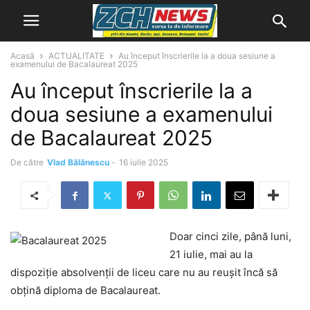
Acasă
ACTUALITATE
Au început înscrierile la a doua sesiune a
examenului de Bacalaureat 2025
Au început înscrierile la a
doua sesiune a examenului
de Bacalaureat 2025
De către
Vlad Bălănescu
-
16 iulie 2025
Doar cinci zile, până luni,
21 iulie, mai au la
dispoziție absolvenții de liceu care nu au reușit încă să
obțină diploma de Bacalaureat.