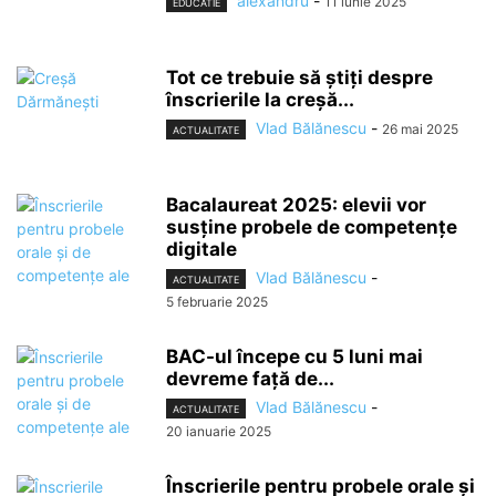
alexandru
-
11 iunie 2025
EDUCATIE
Tot ce trebuie să știți despre
înscrierile la creșă...
Vlad Bălănescu
-
26 mai 2025
ACTUALITATE
Bacalaureat 2025: elevii vor
susține probele de competențe
digitale
Vlad Bălănescu
-
ACTUALITATE
5 februarie 2025
BAC-ul începe cu 5 luni mai
devreme față de...
Vlad Bălănescu
-
ACTUALITATE
20 ianuarie 2025
Înscrierile pentru probele orale și