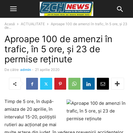
Acasă
ACTUALITATE
Aproape 100 de amenzi în trafic, în 5 ore, și 23
de...
Aproape 100 de amenzi în
trafic, în 5 ore, și 23 de
permise reținute
De către
admin
-
21 aprilie 2020
Timp de 5 ore, în după-
amiaza de 20 aprilie, în
intervalul 15-20, polițiștii
rutieri au acționat pe mai
multe artere din județ, în vederea prevenirii accidentelor