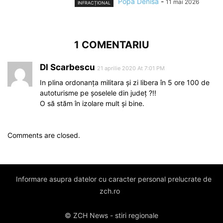
Popa Denisa
-
11 mai 2026
INFRACȚIONAL
1 COMENTARIU
Dl Scarbescu
21 aprilie 2020 At 7:01 PM
In plina ordonanța militara și zi libera în 5 ore 100 de
autoturisme pe șoselele din județ ?!!
O să stăm în izolare mult și bine.
Comments are closed.
Informare asupra datelor cu caracter personal prelucrate de
zch.ro
© ZCH News - stiri regionale