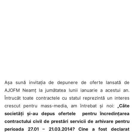
Aşa sună invitaţia de depunere de oferte lansată de
AJOFM Neamţ la jumătatea lunii ianuarie a acestui an.
Întrucât toate contractele cu statul reprezintă un interes
crescut pentru mass-media, am întrebat şi noi:
„Câte
societ
ăţ
i
ş
i-au depus ofertele pentru încredin
ţ
area
contractului civil de prest
ă
ri servicii de arhivare pentru
perioada 27.01
–
21.03.2014? Cine a fost declarat