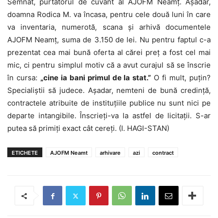
Semnat, purtătorul de cuvânt al AJOFM Neamţ. Aşadar,
doamna Rodica M. va încasa, pentru cele două luni în care
va inventaria, numerotă, scana şi arhivă documentele
AJOFM Neamţ, suma de 3.150 de lei. Nu pentru faptul c-a
prezentat cea mai bună oferta al cărei preţ a fost cel mai
mic, ci pentru simplul motiv că a avut curajul să se înscrie
în cursa:
„
cine ia bani primul de la stat.
”
O fi mult, puţin?
Specialiştii să judece. Aşadar, nemteni de bună credinţă,
contractele atribuite de instituţiile publice nu sunt nici pe
departe intangibile. Înscrieţi-va la astfel de licitaţii. S-ar
putea să primiţi exact cât cereţi. (I. HAGI-STAN)
ETICHETE
AJOFM Neamt
arhivare
azi
contract