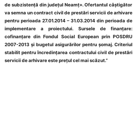
de subzisten
ţă
din jude
ţ
ul Neam
ţ»
.
Ofertantul c
âş
tig
ă
tor
va semna un contract civil de prest
ă
ri servicii de arhivare
pentru perioada 27.01.2014
–
31.03.2014 din perioada de
implementare a proiectului. Sursele de finan
ţ
are:
cofinan
ţ
are din Fondul Social European prin POSDRU
2007-2013
ş
i bugetul asigur
ă
rilor pentru
ş
omaj. Criteriul
stabilit pentru
î
ncredin
ţ
area contractului civil de prest
ă
ri
servicii de arhivare este pre
ţ
ul cel mai sc
ă
zut.
”