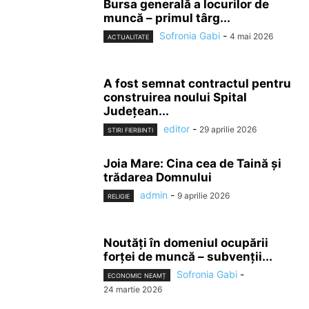
Bursa generală a locurilor de
muncă – primul târg...
Sofronia Gabi
-
4 mai 2026
ACTUALITATE
A fost semnat contractul pentru
construirea noului Spital
Județean...
editor
-
29 aprilie 2026
STIRI FIERBINTI
Joia Mare: Cina cea de Taină şi
trădarea Domnului
admin
-
9 aprilie 2026
RELIGIE
Noutăți în domeniul ocupării
forței de muncă – subvenții...
Sofronia Gabi
-
ECONOMIC NEAMȚ
24 martie 2026