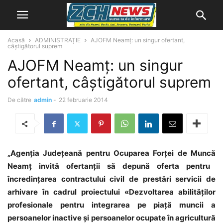
Acasă
ADMINISTRAȚIE
AJOFM Neamţ: un singur ofertant,
câştigătorul suprem
AJOFM Neamţ: un singur
ofertant, câştigătorul suprem
De către
admin
-
22 februarie 2014
„Agen
ţ
ia Jude
ţ
ean
ă
pentru Ocuparea For
ţ
ei de Munc
ă
Neam
ţ
invit
ă
ofertan
ţ
ii s
ă
depun
ă
oferta pentru
î
ncredin
ţ
area contractului civil de prest
ă
ri servicii de
arhivare
î
n cadrul proiectului
«
Dezvoltarea abilit
ăţ
ilor
profesionale pentru integrarea pe pia
ţă
muncii a
persoanelor inactive
ş
i persoanelor ocupate
î
n agricultur
ă