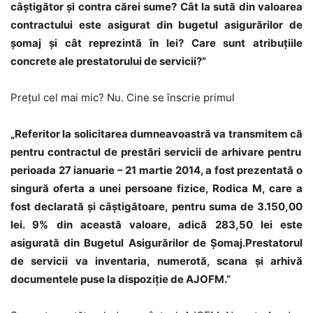
c
âş
tig
ă
tor
ş
i contra c
ă
rei sume? C
â
t la sut
ă
din valoarea
contractului este asigurat din bugetul asigur
ă
rilor de
ş
omaj
ş
i c
â
t reprezint
ă
î
n lei? Care sunt atribu
ţ
iile
concrete ale prestatorului de servicii?”
Preţul cel mai mic? Nu. Cine se înscrie primul
„Referitor la solicitarea dumneavoastr
ă
va transmitem c
ă
pentru contractul de prest
ă
ri servicii de arhivare pentru
perioada 27 ianuarie
–
21 martie 2014, a fost prezentat
ă
o
singur
ă
oferta a unei persoane fizice, Rodica M, care a
fost declarat
ă
ş
i c
âş
tig
ă
toare, pentru suma de 3.150,00
lei. 9% din aceast
ă
valoare, adic
ă
283,50 lei este
asigurat
ă
din Bugetul Asigur
ă
rilor de
Ş
omaj.Prestatorul
de servicii va inventaria, numerot
ă
, scana
ş
i arhiv
ă
documentele puse la dispozi
ţ
ie de AJOFM.
”