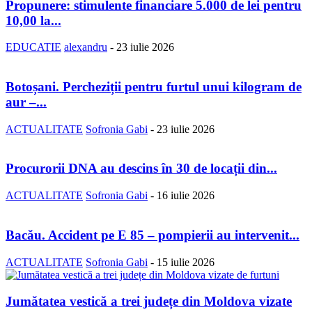
Propunere: stimulente financiare 5.000 de lei pentru
10,00 la...
EDUCATIE
alexandru
-
23 iulie 2026
Botoșani. Percheziții pentru furtul unui kilogram de
aur –...
ACTUALITATE
Sofronia Gabi
-
23 iulie 2026
Procurorii DNA au descins în 30 de locații din...
ACTUALITATE
Sofronia Gabi
-
16 iulie 2026
Bacău. Accident pe E 85 – pompierii au intervenit...
ACTUALITATE
Sofronia Gabi
-
15 iulie 2026
Jumătatea vestică a trei județe din Moldova vizate