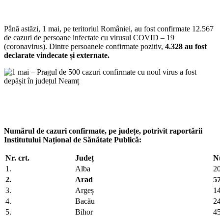
Până astăzi, 1 mai, pe teritoriul României, au fost confirmate 12.567
de cazuri de persoane infectate cu virusul COVID – 19
(coronavirus). Dintre persoanele confirmate pozitiv,
4.328 au fost
declarate vindecate și externate.
Numărul de cazuri confirmate, pe județe, potrivit raportării
Institutului Național de Sănătate Publică:
Nr. crt.
Județ
N
1.
Alba
2
2.
Arad
5
3.
Argeș
1
4.
Bacău
2
5.
Bihor
4