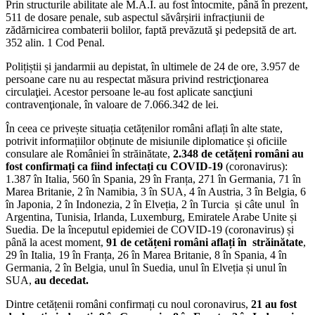
Prin structurile abilitate ale M.A.I. au fost întocmite, până în prezent,
511 de dosare penale, sub aspectul săvârșirii infracțiunii de
zădărnicirea combaterii bolilor, faptă prevăzută şi pedepsită de art.
352 alin. 1 Cod Penal.
Polițiștii și jandarmii au depistat, în ultimele de 24 de ore, 3.957 de
persoane care nu au respectat măsura privind restricţionarea
circulaţiei. Acestor persoane le-au fost aplicate sancţiuni
contravenţionale, în valoare de 7.066.342 de lei.
În ceea ce privește situația cetățenilor români aflați în alte state,
potrivit informațiilor obținute de misiunile diplomatice și oficiile
consulare ale României în străinătate,
2.348 de cetățeni români au
fost confirmați ca fiind infectați cu COVID-19
(coronavirus):
1.387 în Italia, 560 în Spania, 29 în Franța, 271 în Germania, 71 în
Marea Britanie, 2 în Namibia, 3 în SUA, 4 în Austria, 3 în Belgia, 6
în Japonia, 2 în Indonezia, 2 în Elveția, 2 în Turcia și câte unul în
Argentina, Tunisia, Irlanda, Luxemburg, Emiratele Arabe Unite și
Suedia. De la începutul epidemiei de COVID-19 (coronavirus) și
până la acest moment,
91 de cetățeni români aflați în străinătate
,
29 în Italia, 19 în Franța, 26 în Marea Britanie, 8 în Spania, 4 în
Germania, 2 în Belgia, unul în Suedia, unul în Elveția și unul în
SUA,
au decedat.
Dintre cetățenii români confirmați cu noul coronavirus,
21 au fost