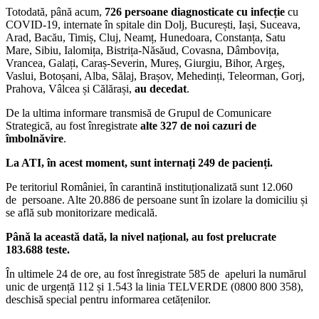
Totodată, până acum,
726 persoane diagnosticate cu infecție
cu
COVID-19, internate în spitale din Dolj, București, Iași, Suceava,
Arad, Bacău, Timiș, Cluj, Neamț, Hunedoara, Constanța, Satu
Mare, Sibiu, Ialomița, Bistrița-Năsăud, Covasna, Dâmbovița,
Vrancea, Galați, Caraș-Severin, Mureș, Giurgiu, Bihor, Argeș,
Vaslui, Botoșani, Alba, Sălaj, Brașov, Mehedinți, Teleorman, Gorj,
Prahova, Vâlcea și Călărași,
au decedat
.
De la ultima informare transmisă de Grupul de Comunicare
Strategică, au fost înregistrate
alte 327 de noi cazuri de
îmbolnăvire
.
La ATI, în acest moment, sunt internați 249 de pacienți.
Pe teritoriul României, în carantină instituționalizată sunt 12.060
de persoane. Alte 20.886 de persoane sunt în izolare la domiciliu și
se află sub monitorizare medicală.
Până la această dată, la nivel național, au fost prelucrate
183.688 teste.
În ultimele 24 de ore, au fost înregistrate 585 de apeluri la numărul
unic de urgență 112 și 1.543 la linia TELVERDE (0800 800 358),
deschisă special pentru informarea cetățenilor.