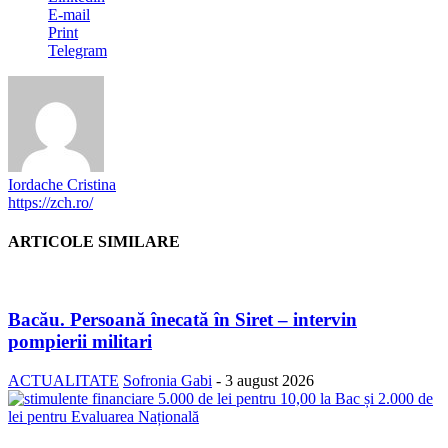
E-mail
Print
Telegram
Iordache Cristina
https://zch.ro/
ARTICOLE SIMILARE
Bacău. Persoană înecată în Siret – intervin
pompierii militari
ACTUALITATE
Sofronia Gabi
-
3 august 2026