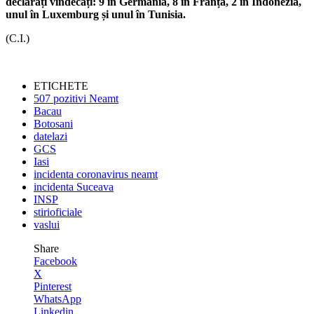
declarați vindecați: 9 în Germania, 8 în Franța, 2 în Indonezia,
unul în Luxemburg și unul în Tunisia.
(C.I.)
ETICHETE
507 pozitivi Neamt
Bacau
Botosani
datelazi
GCS
Iasi
incidenta coronavirus neamt
incidenta Suceava
INSP
stirioficiale
vaslui
Share
Facebook
X
Pinterest
WhatsApp
Linkedin