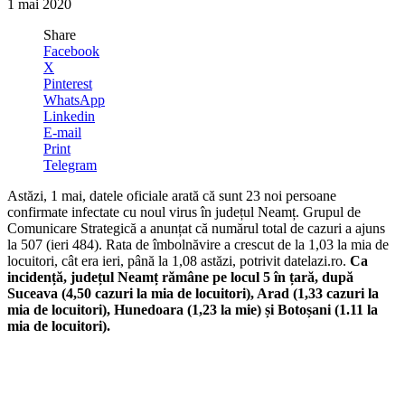
1 mai 2020
Share
Facebook
X
Pinterest
WhatsApp
Linkedin
E-mail
Print
Telegram
Astăzi, 1 mai, datele oficiale arată că sunt 23 noi persoane
confirmate infectate cu noul virus în județul Neamț. Grupul de
Comunicare Strategică a anunțat că numărul total de cazuri a ajuns
la 507 (ieri 484). Rata de îmbolnăvire a crescut de la 1,03 la mia de
locuitori, cât era ieri, până la 1,08 astăzi, potrivit datelazi.ro.
Ca
incidență, județul Neamț rămâne pe locul 5 în țară, după
Suceava (4,50 cazuri la mia de locuitori), Arad (1,33 cazuri la
mia de locuitori), Hunedoara (1,23 la mie) și Botoșani (1.11 la
mia de locuitori).