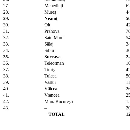
27.
Mehedinți
6
28.
Mureș
4
29.
Neamț
5
30.
Olt
4
31.
Prahova
7
32.
Satu Mare
5
33.
Sălaj
3
34.
Sibiu
3
35.
Suceava
2
36.
Teleorman
1
37.
Timiș
4
38.
Tulcea
5
39.
Vaslui
1
40.
Vâlcea
2
41.
Vrancea
2
42.
Mun. București
1
43.
–
2
TOTAL
1