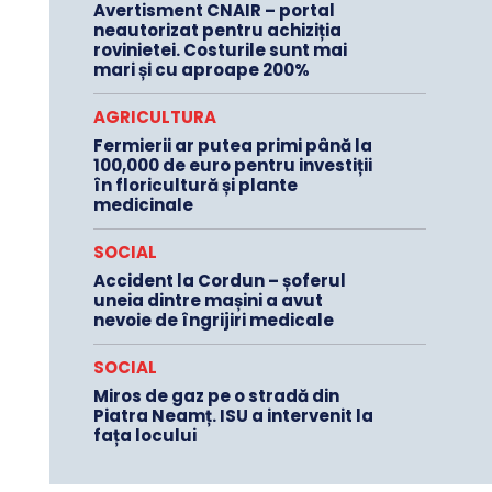
Avertisment CNAIR – portal
neautorizat pentru achiziția
rovinietei. Costurile sunt mai
mari și cu aproape 200%
AGRICULTURA
Fermierii ar putea primi până la
100,000 de euro pentru investiții
în floricultură și plante
medicinale
SOCIAL
Accident la Cordun – șoferul
uneia dintre mașini a avut
nevoie de îngrijiri medicale
SOCIAL
Miros de gaz pe o stradă din
Piatra Neamț. ISU a intervenit la
fața locului