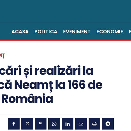
ACASA
POLITICA
EVENIMENT
ECONOMIE
MȚ
ări și realizări la
ică Neamț la 166 de
în România