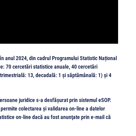
în anul 2024, din cadrul Programului Statistic Național
e: 70 cercetări statistice anuale, 40 cercetări
 trimestrială: 13, decadală: 1 şi săptămânală: 1) şi 4
persoane juridice s-a desfăşurat prin sistemul eSOP.
permite colectarea şi validarea on-line a datelor
atistice on-line dacă au fost anunţate prin e-mail că