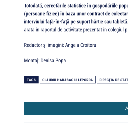
Totodată, cercetările statistice în gospodăriile popu
(persoane fizice) în baza unor contract de colectar
interviului faţă-în-faţă pe suport hârtie sau tabletă
arată în raportul de activitate prezentat în colegiul p
Redactor și imagini: Angela Croitoru
Montaj: Denisa Popa
TAGS
CLAUDIU HARABAGIU-LEPORDA
DIRECŢIA DE STA
A