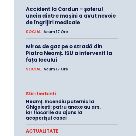
Accident la Cordun – șoferul
uneia dintre mașini a avut nevoie
de îngrijiri medicale
SOCIAL
Acum 17 Ore
Miros de gaz pe o stradă din
Piatra Neamț. ISU a intervenit la
fața locului
SOCIAL
Acum 17 Ore
Stiri fierbinti
Neamț. Incendiu puternic la
Ghigoiești: patru anexe au ars,
iar flăcările au ajuns la
acoperișul casei
ACTUALITATE