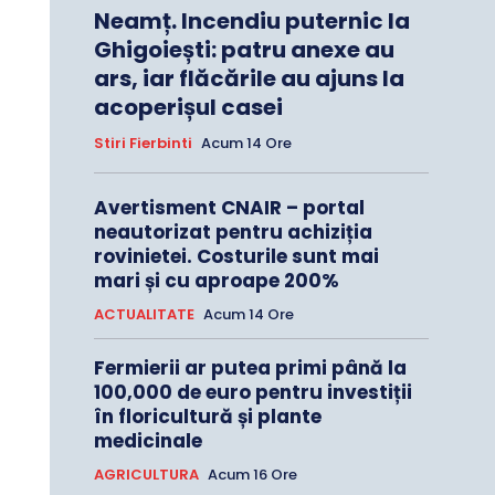
Neamț. Incendiu puternic la
Ghigoiești: patru anexe au
ars, iar flăcările au ajuns la
acoperișul casei
Stiri Fierbinti
Acum 14 Ore
Avertisment CNAIR – portal
neautorizat pentru achiziția
rovinietei. Costurile sunt mai
mari și cu aproape 200%
ACTUALITATE
Acum 14 Ore
Fermierii ar putea primi până la
100,000 de euro pentru investiții
în floricultură și plante
medicinale
AGRICULTURA
Acum 16 Ore