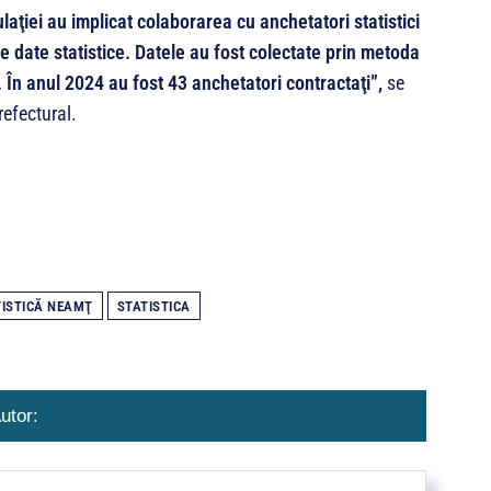
laţiei au implicat colaborarea cu anchetatori statistici
e date statistice. Datele au fost colectate prin metoda
. În anul 2024 au fost 43 anchetatori contractaţi”,
se
refectural.
TISTICĂ NEAMŢ
STATISTICA
utor: