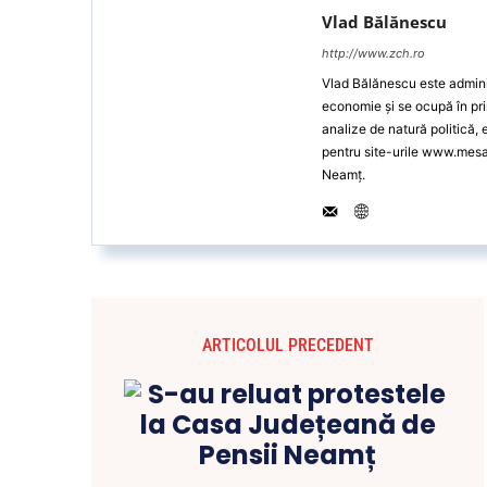
Vlad Bălănescu
http://www.zch.ro
Vlad Bălănescu este administ
economie și se ocupă în pri
analize de natură politică,
pentru site-urile www.mes
Neamț.
ARTICOLUL PRECEDENT