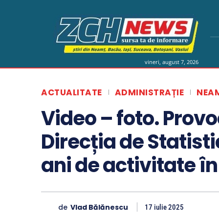
vineri, august 7, 2026
ACTUALITATE
ADMINISTRAȚIE
NEA
Video – foto. Provoc
Direcția de Statist
ani de activitate 
de
Vlad Bălănescu
17 iulie 2025