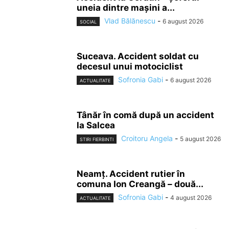
uneia dintre mașini a...
Vlad Bălănescu
-
6 august 2026
SOCIAL
Suceava. Accident soldat cu
decesul unui motociclist
Sofronia Gabi
-
6 august 2026
ACTUALITATE
Tânăr în comă după un accident
la Salcea
Croitoru Angela
-
5 august 2026
STIRI FIERBINTI
Neamț. Accident rutier în
comuna Ion Creangă – două...
Sofronia Gabi
-
4 august 2026
ACTUALITATE