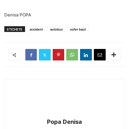
Denisa POPA
ETICHETE
accident
autobuz
sofer baut
Popa Denisa