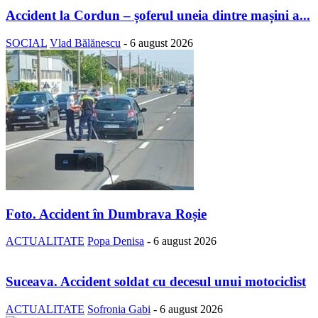
Accident la Cordun – șoferul uneia dintre mașini a...
SOCIAL
Vlad Bălănescu
-
6 august 2026
Foto. Accident în Dumbrava Roșie
ACTUALITATE
Popa Denisa
-
6 august 2026
Suceava. Accident soldat cu decesul unui motociclist
ACTUALITATE
Sofronia Gabi
-
6 august 2026