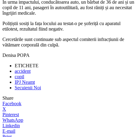
În urma impactului, conducătoarea auto, un bărbat de 36 de ani și un
copil de 11 ani, pasageri în autoutilitară, au fost răniți și au necesitat
îngrijiri medicale.
Polițiștii sosiți la fața locului au testat-o pe șoferiță cu aparatul
etilotest, rezultatul fiind negativ.
Cercetările sunt continuate sub aspectul comiterii infracțiunii de
vătămare corporală din culpă.
Denisa POPA
ETICHETE
accident
copil
IPJ Neamt
Secuienii Noi
Share
Facebook
X
Pinterest
WhatsApp
Linkedin
E-mail
Print