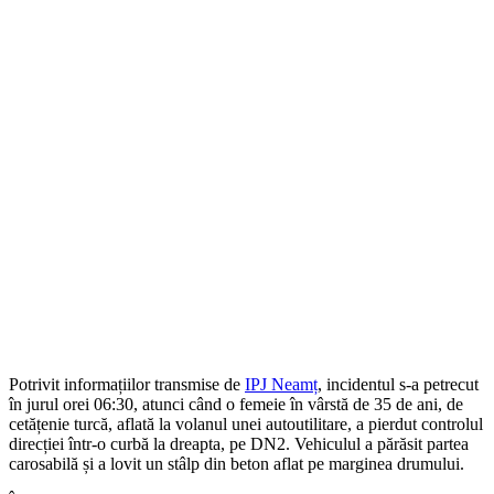
Potrivit informațiilor transmise de
IPJ Neamț
, incidentul s-a petrecut
în jurul orei 06:30, atunci când o femeie în vârstă de 35 de ani, de
cetățenie turcă, aflată la volanul unei autoutilitare, a pierdut controlul
direcției într-o curbă la dreapta, pe DN2. Vehiculul a părăsit partea
carosabilă și a lovit un stâlp din beton aflat pe marginea drumului.