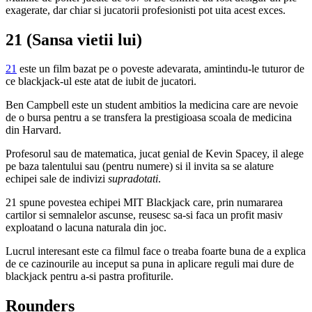
exagerate, dar chiar si jucatorii profesionisti pot uita acest exces.
21 (Sansa vietii lui)
21
este un film bazat pe o poveste adevarata, amintindu-le tuturor de
ce blackjack-ul este atat de iubit de jucatori.
Ben Campbell este un student ambitios la medicina care are nevoie
de o bursa pentru a se transfera la prestigioasa scoala de medicina
din Harvard.
Profesorul sau de matematica, jucat genial de Kevin Spacey, il alege
pe baza talentului sau (pentru numere) si il invita sa se alature
echipei sale de indivizi
supradotati
.
21 spune povestea echipei MIT Blackjack care, prin numararea
cartilor si semnalelor ascunse, reusesc sa-si faca un profit masiv
exploatand o lacuna naturala din joc.
Lucrul interesant este ca filmul face o treaba foarte buna de a explica
de ce cazinourile au inceput sa puna in aplicare reguli mai dure de
blackjack pentru a-si pastra profiturile.
Rounders