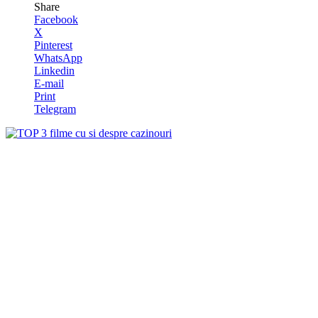
Share
Facebook
X
Pinterest
WhatsApp
Linkedin
E-mail
Print
Telegram