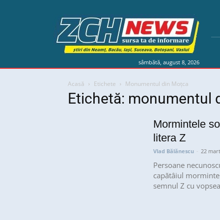
sâmbătă, august 8, 2026
Acasă
Etichete
Monumentul din Moțca
Etichetă: monumentul 
Mormintele sol
litera Z
Vlad Bălănescu
-
22 mart
Persoane necunoscut
capătâiul mormintelo
semnul Z cu vopsea.