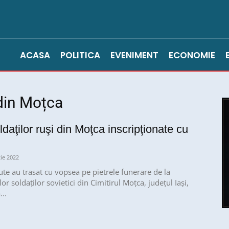
ACASA
POLITICA
EVENIMENT
ECONOMIE
din Moțca
daţilor ruşi din Moţca inscripţionate cu
ie 2022
e au trasat cu vopsea pe pietrele funerare de la
r soldaţilor sovietici din Cimitirul Moţca, judeţul Iaşi,
..