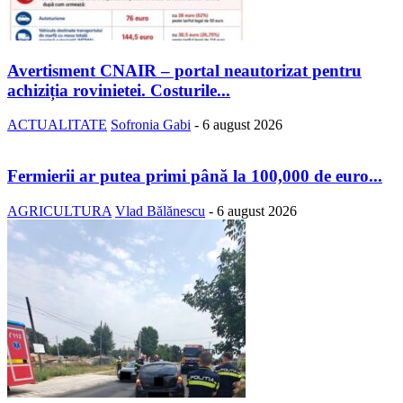
Avertisment CNAIR – portal neautorizat pentru
achiziția rovinietei. Costurile...
ACTUALITATE
Sofronia Gabi
-
6 august 2026
Fermierii ar putea primi până la 100,000 de euro...
AGRICULTURA
Vlad Bălănescu
-
6 august 2026