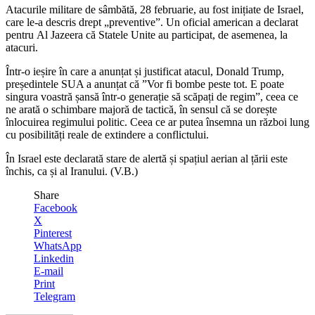
Atacurile militare de sâmbătă, 28 februarie, au fost inițiate de Israel,
care le-a descris drept „preventive”. Un oficial american a declarat
pentru Al Jazeera că Statele Unite au participat, de asemenea, la
atacuri.
Într-o ieșire în care a anunțat și justificat atacul, Donald Trump,
președintele SUA a anunțat că ”Vor fi bombe peste tot. E poate
singura voastră șansă într-o generație să scăpați de regim”, ceea ce
ne arată o schimbare majoră de tactică, în sensul că se dorește
înlocuirea regimului politic. Ceea ce ar putea însemna un război lung
cu posibilități reale de extindere a conflictului.
În Israel este declarată stare de alertă și spațiul aerian al țării este
închis, ca și al Iranului. (V.B.)
Share
Facebook
X
Pinterest
WhatsApp
Linkedin
E-mail
Print
Telegram