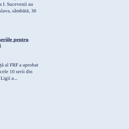
ia I. Sucevenii au
slava, sâmbătă, 30
eriile pentru
4
ță al FRF a aprobat
cele 10 serii din
igii a...