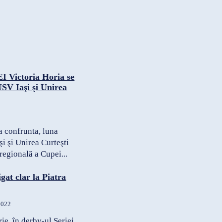
Victoria Horia se
SV Iaşi şi Unirea
a confrunta, luna
şi şi Unirea Curteşti
 regională a Cupei...
gat clar la Piatra
2022
e, în derby-ul Seriei