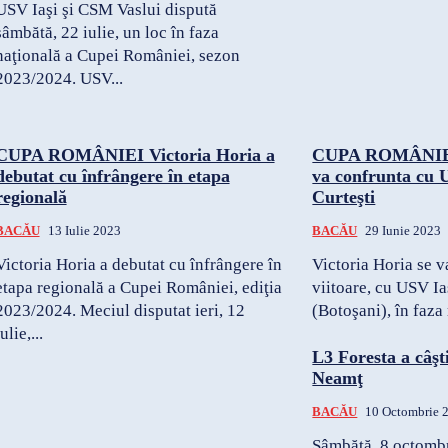
USV Iaşi şi CSM Vaslui dispută
sâmbătă, 22 iulie, un loc în faza
naţională a Cupei României, sezon
2023/2024. USV...
CUPA ROMÂNIEI Victoria Horia a
CUPA ROMÂNIEI 
debutat cu înfrângere în etapa
va confrunta cu U
regională
Curteşti
BACĂU
13 Iulie 2023
BACĂU
29 Iunie 2023
Victoria Horia a debutat cu înfrângere în
Victoria Horia se v
etapa regională a Cupei României, ediţia
viitoare, cu USV Ia
2023/2024. Meciul disputat ieri, 12
(Botoşani), în faza
ulie,...
L3 Foresta a câşti
Neamţ
BACĂU
10 Octombrie 
Sâmbătă, 8 octombri