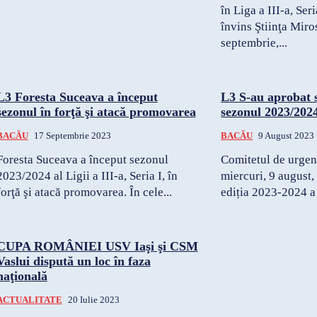
în Liga a III-a, Ser
învins Ştiinţa Miro
septembrie,...
L3 Foresta Suceava a început
L3 S-au aprobat s
sezonul în forţă şi atacă promovarea
sezonul 2023/202
BACĂU
17 Septembrie 2023
BACĂU
9 August 2023
Foresta Suceava a început sezonul
Comitetul de urgen
2023/2024 al Ligii a III-a, Seria I, în
miercuri, 9 august, 
forţă şi atacă promovarea. În cele...
ediția 2023-2024 a L
CUPA ROMÂNIEI USV Iaşi şi CSM
Vaslui dispută un loc în faza
naţională
ACTUALITATE
20 Iulie 2023