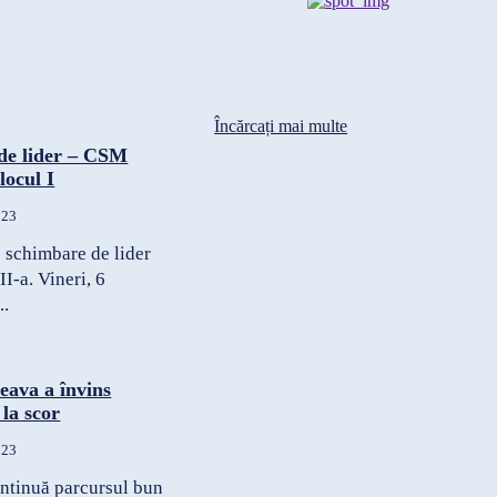
Încărcați mai multe
de lider – CSM
locul I
023
s schimbare de lider
III-a. Vineri, 6
..
eava a învins
 la scor
023
ntinuă parcursul bun