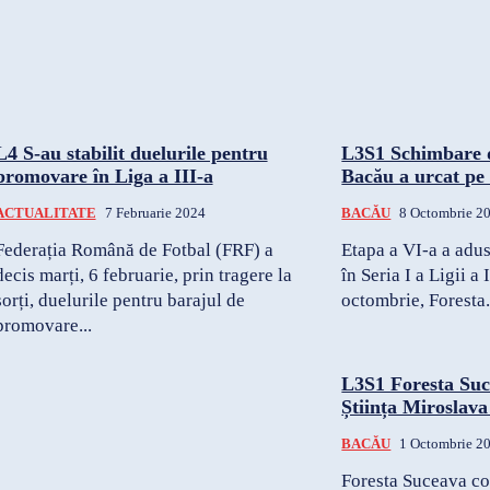
L4 S-au stabilit duelurile pentru
L3S1 Schimbare 
promovare în Liga a III-a
Bacău a urcat pe 
ACTUALITATE
7 Februarie 2024
BACĂU
8 Octombrie 2
Federația Română de Fotbal (FRF) a
Etapa a VI-a a adu
decis marți, 6 februarie, prin tragere la
în Seria I a Ligii a 
sorți, duelurile pentru barajul de
octombrie, Foresta.
promovare...
L3S1 Foresta Suc
Știința Miroslava
BACĂU
1 Octombrie 2
Foresta Suceava co