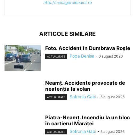
http://mesagerulneamt.ro
ARTICOLE SIMILARE
Foto. Accident în Dumbrava Roșie
Popa Denisa
-
6 august 2026
ACTUALITATE
Neamț. Accidente provocate de
neatenția la volan
Sofronia Gabi
-
6 august 2026
ACTUALITATE
Piatra-Neamț. Incendiu la un bloc
în cartierul Mărăței
Sofronia Gabi
-
5 august 2026
ACTUALITATE