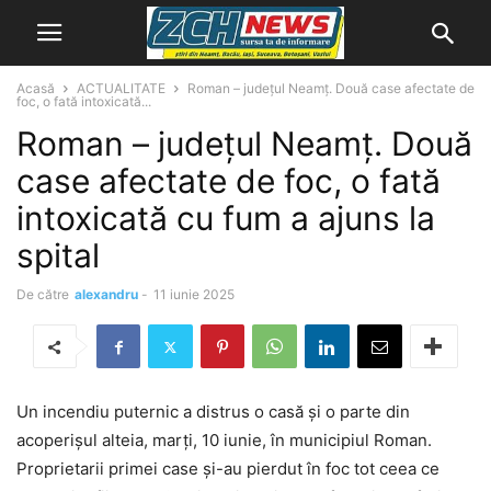
Acasă
ACTUALITATE
Roman – județul Neamț. Două case afectate de
foc, o fată intoxicată...
Roman – județul Neamț. Două
case afectate de foc, o fată
intoxicată cu fum a ajuns la
spital
De către
alexandru
-
11 iunie 2025
Un incendiu puternic a distrus o casă și o parte din
acoperișul alteia, marți, 10 iunie, în municipiul Roman.
Proprietarii primei case și-au pierdut în foc tot ceea ce