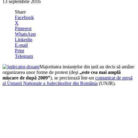
13 septembrie 2016
Share
Facebook
X
Pinterest
WhatsApp
Linkedin
E-mail
Print
Telegram
Majoritatea instanțelor din țară au decis să amâne
organizarea unor forme de protest (deşi
„este cea mai amplă
mișcare de după 2009”
), se precizează într-un
comunicat de presă
al Uniunii Naționale a Judecătorilor din România
(UNJR).