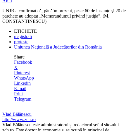
AICI
.
UNJR a confirmat că, până în prezent, peste 60 de instanţe şi 20 de
parchete au adoptat „Memorandumul privind justiţia”. (M.
CONSTANTINESCU)
ETICHETE
magistrati
proteste
Uniunea Naţională a Judecătorilor din România
Share
Facebook
X
Pinterest
WhatsApp
Linkedin
E-mail
Print
Telegram
Vlad Bălănescu
http://www.zch.ro
Vlad Bălănescu este administratorul și redactorul șef al site-ului
zch.ro. Este doctor în economie și se ocupă în principal de