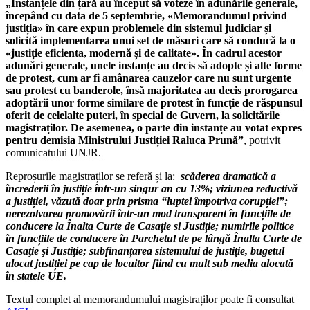
„Instanțele din țară au început să voteze în adunările generale,
începând cu data de 5 septembrie, «Memorandumul privind
justiția» în care expun problemele din sistemul judiciar și
solicită implementarea unui set de măsuri care să conducă la o
«justiție eficienta, modernă și de calitate». În cadrul acestor
adunări generale, unele instanțe au decis să adopte și alte forme
de protest, cum ar fi amânarea cauzelor care nu sunt urgente
sau protest cu banderole, însă majoritatea au decis prorogarea
adoptării unor forme similare de protest în funcție de răspunsul
oferit de celelalte puteri, în special de Guvern, la solicitările
magistraților. De asemenea, o parte din instanțe au votat expres
pentru demisia Ministrului Justiției Raluca Prună”
, potrivit
comunicatului UNJR.
Reproșurile magistraților se referă și la:
scăderea dramatică a
încrederii în justiție într-un singur an cu 13%; viziunea reductivă
a justiției, văzută doar prin prisma “luptei împotriva corupției”;
nerezolvarea promovării într-un mod transparent în funcțiile de
conducere la Înalta Curte de Casație si Justiție; numirile politice
în funcțiile de conducere în Parchetul de pe lângă Înalta Curte de
Casaţie şi Justiţie; subfinanțarea sistemului de justiție, bugetul
alocat justiției pe cap de locuitor fiind cu mult sub media alocată
în statele UE.
Textul complet al memorandumului magistraților poate fi consultat