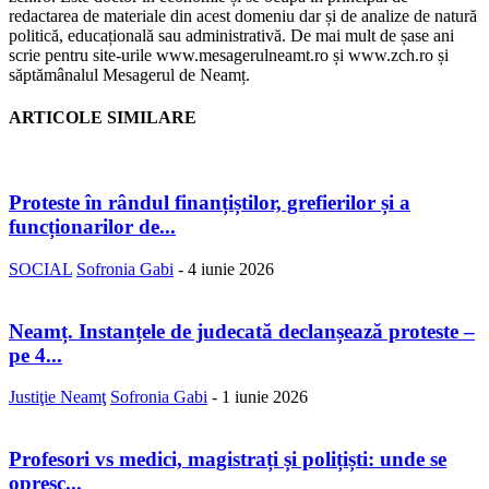
redactarea de materiale din acest domeniu dar și de analize de natură
politică, educațională sau administrativă. De mai mult de șase ani
scrie pentru site-urile www.mesagerulneamt.ro și www.zch.ro și
săptămânalul Mesagerul de Neamț.
ARTICOLE SIMILARE
Proteste în rândul finanțiștilor, grefierilor și a
funcționarilor de...
SOCIAL
Sofronia Gabi
-
4 iunie 2026
Neamț. Instanțele de judecată declanșează proteste –
pe 4...
Justiţie Neamţ
Sofronia Gabi
-
1 iunie 2026
Profesori vs medici, magistrați și polițiști: unde se
opresc...