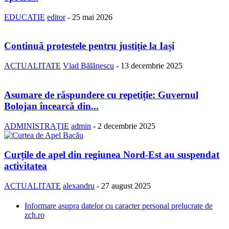
EDUCATIE
editor
-
25 mai 2026
Continuă protestele pentru justiție la Iași
ACTUALITATE
Vlad Bălănescu
-
13 decembrie 2025
Asumare de răspundere cu repetiție: Guvernul
Bolojan încearcă din...
ADMINISTRAȚIE
admin
-
2 decembrie 2025
Curțile de apel din regiunea Nord-Est au suspendat
activitatea
ACTUALITATE
alexandru
-
27 august 2025
Informare asupra datelor cu caracter personal prelucrate de
zch.ro