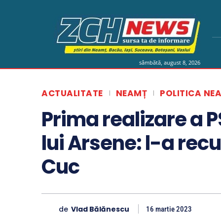
sâmbătă, august 8, 2026
ACTUALITATE
NEAMȚ
POLITICA NE
Prima realizare a 
lui Arsene: l-a re
Cuc
de
Vlad Bălănescu
16 martie 2023