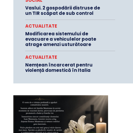
SOCIAL
Vaslui. 2 gospodării distruse de
un TIR scăpat de sub control
ACTUALITATE
Modificarea sistemului de
evacuare a vehiculelor poate
atrage amenzi usturătoare
ACTUALITATE
Nemțean încarcerat pentru
violență domestică în Italia