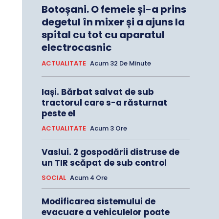
Botoșani. O femeie și-a prins
degetul în mixer și a ajuns la
spital cu tot cu aparatul
electrocasnic
ACTUALITATE
Acum 32 De Minute
Iași. Bărbat salvat de sub
tractorul care s-a răsturnat
peste el
ACTUALITATE
Acum 3 Ore
Vaslui. 2 gospodării distruse de
un TIR scăpat de sub control
SOCIAL
Acum 4 Ore
Modificarea sistemului de
evacuare a vehiculelor poate