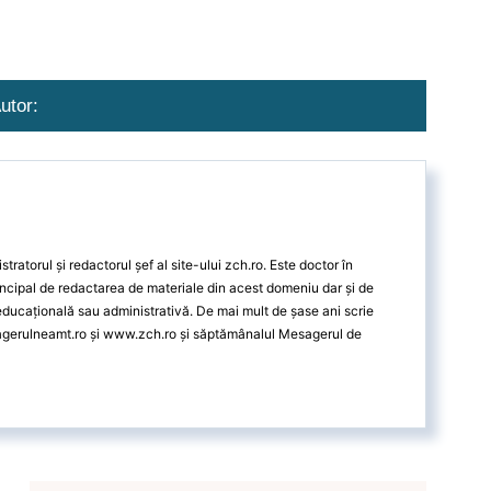
utor:
ratorul și redactorul șef al site-ului zch.ro. Este doctor în
ncipal de redactarea de materiale din acest domeniu dar și de
 educațională sau administrativă. De mai mult de șase ani scrie
agerulneamt.ro și www.zch.ro și săptămânalul Mesagerul de