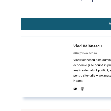
A
Vlad Bălănescu
http://www.zch.ro
Vlad Bălănescu este administ
economie și se ocupă în pri
analize de natură politică,
pentru site-urile www.mes
Neamț.