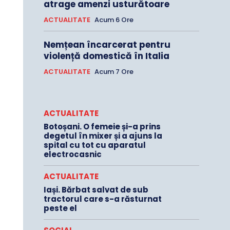
atrage amenzi usturătoare
ACTUALITATE
Acum 6 Ore
Nemțean încarcerat pentru
violență domestică în Italia
ACTUALITATE
Acum 7 Ore
ACTUALITATE
Botoșani. O femeie și-a prins
degetul în mixer și a ajuns la
spital cu tot cu aparatul
electrocasnic
ACTUALITATE
Iași. Bărbat salvat de sub
tractorul care s-a răsturnat
peste el