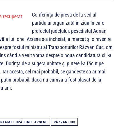
Conferința de presă de la sediul
partidului organizată în ziua în care
prefectul județului, pesedistul Adrian
ă a lui Ionel Arsene s-a încheiat, a marcat și o revenire
espre fostul ministru al Transporturilor Răzvan Cuc, om
pins când a venit vorba despre o nouă candidatură și l-a
e. Dorința de a sugera unitate și putere l-a făcut pe
 Iar acesta, cel mai probabil, se gândește că ar mai
 puțin probabil, dacă nu cumva a fost plasat de la
ru ani.
 NEAMȚ DUPĂ IONEL ARSENE
RĂZVAN CUC