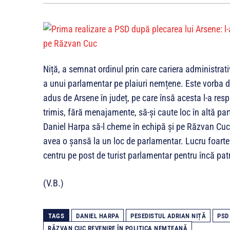
Niță, a semnat ordinul prin care cariera administrativ
a unui parlamentar pe plaiuri nemțene. Este vorba d
adus de Arsene în județ, pe care însă acesta l-a res
trimis, fără menajamente, să-și caute loc în altă part
Daniel Harpa să-l cheme în echipă și pe Răzvan Cuc.
avea o șansă la un loc de parlamentar. Lucru foarte
centru pe post de turist parlamentar pentru încă pat
(V.B.)
TAGS
DANIEL HARPA
PESEDISTUL ADRIAN NIȚĂ
PSD
RĂZVAN CUC REVENIRE ÎN POLITICA NEMȚEANĂ