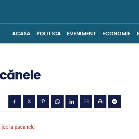
ACASA
POLITICA
EVENIMENT
ECONOMIE
ăcănele