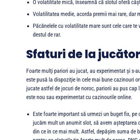
O volatilitate mică, înseamnă că slotul oferă câşt
Volatilitatea medie, acorda premii mai rare, dar m
Păcănelele cu volatilitate mare sunt cele care te 
destul de rar.
Sfaturi de la jucăto
Foarte mulţi pariori au jucat, au experimentat şi s-
este pusă la dispoziţie în cele mai bune cazinouri o
jucate astfel de jocuri de noroc, pariorii au pus cap l
este nou sau experimentat cu cazinourile online.
Este foarte important să urmezi un buget fix, pe 
jucăm mult un anumit slot, să avem aşteptarea d
din ce în ce mai mult. Astfel, depăşim suma de b