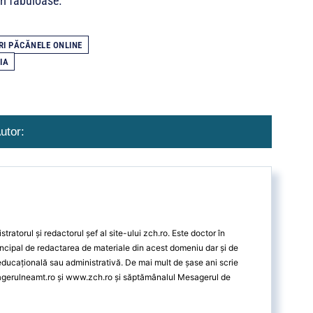
ri fabuloase.
RI PĂCĂNELE ONLINE
IA
utor:
ratorul și redactorul șef al site-ului zch.ro. Este doctor în
ncipal de redactarea de materiale din acest domeniu dar și de
 educațională sau administrativă. De mai mult de șase ani scrie
agerulneamt.ro și www.zch.ro și săptămânalul Mesagerul de