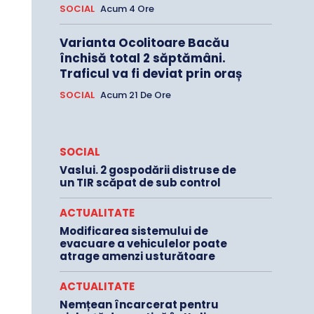
SOCIAL
Acum 4 Ore
Varianta Ocolitoare Bacău
închisă total 2 săptămâni.
Traficul va fi deviat prin oraș
SOCIAL
Acum 21 De Ore
SOCIAL
Vaslui. 2 gospodării distruse de
un TIR scăpat de sub control
ACTUALITATE
Modificarea sistemului de
evacuare a vehiculelor poate
atrage amenzi usturătoare
ACTUALITATE
Nemțean încarcerat pentru