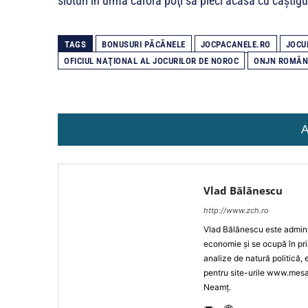
sloturi în urma cărora poţi să pleci acasă cu câştigu
TAGS
BONUSURI PĂCĂNELE
JOCPACANELE.RO
JOCU
OFICIUL NAŢIONAL AL JOCURILOR DE NOROC
ONJN ROMÂN
A
Vlad Bălănescu
http://www.zch.ro
Vlad Bălănescu este administ
economie și se ocupă în pri
analize de natură politică,
pentru site-urile www.mes
Neamț.