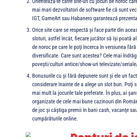
Orientează-te către site-uri cu jocuri de noroc ca
mai mari dezvoltatori de software fie că sunt v
IGT, GameArt sau Habanero garantează prezenta j
Orice site care se respectă şi face parte din ace
sloturi, astfel încât, fiecare jucător să îşi poată 
de noroc pe care le poţi încerca în versiunea fără
diversificate. Care sunt acestea? Cele mai îndrăg
poveşti/culturi antice/show-uri televizate/serial
Bonusurile cu şi fără depunere sunt şi ele un facto
considerare înainte de a alege un slot bun. Poţi s
mai mult la jocurile tale preferate. În plus, ai şan
organizate de cele mai bune cazinouri din România
de joc şi câştiga premii în bani cash, vacanţe sau
cumpărăturile online.