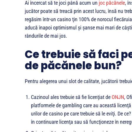
Ai încercat să te joci până acum un
joc păcănele
, î
jucător poate să treacă prin acest lucru, însă nu trebu
regăsim într-un casino ţin 100% de norocul fiecăruia, 
aducă înapoi optimismul și şanse mai mari de câştig. 
rândurile de mai jos.
Ce trebuie să faci p
de păcănele bun?
Pentru alegerea unui slot de calitate, jucătorii treb
Cazinoul ales trebuie să fie licenţiat de
ONJN
, O
platformele de gambling care au această licenţă s
urilor de casino pe care trebuie să le eviţi. De ce?
în continuare licenţa sau să funcţioneze în neregu