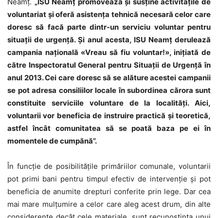
Neamţ.
„ISU Neamţ promovează şi susţine activităţile de
voluntariat şi oferă asistenţa tehnică necesară celor care
doresc să facă parte dintr-un serviciu voluntar pentru
situaţii de urgenţă. Şi anul acesta, ISU Neamţ derulează
campania naţională
«
Vreau să fiu voluntar!
»
, iniţiată de
către Inspectoratul General pentru Situaţii de Urgenţă în
anul 2013. Cei care doresc să se alăture acestei campanii
se pot adresa consiliilor locale în subordinea cărora sunt
constituite serviciile voluntare de la localităţi. Aici,
voluntarii vor beneficia de instruire practică şi teoretică,
astfel încât comunitatea să se poată baza pe ei în
momentele de cumpănă”.
În funcţie de posibilităţile primăriilor comunale, voluntarii
pot primi bani pentru timpul efectiv de intervenţie şi pot
beneficia de anumite drepturi conferite prin lege. Dar cea
mai mare mulţumire a celor care aleg acest drum, din alte
considerente decât cele materiale, sunt recunoştinţa unui