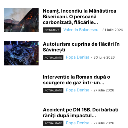
Neamț. Incendiu la Mănăstirea
Bisericani. O persoană
carbonizată, flăcările...
Valentin Balanescu
-
31 iulie 2026
EVENIMENT
Autoturism cuprins de flăcări în
Săvinești
Popa Denisa
-
30 iulie 2026
ACTUALITATE
Intervenție la Roman după o
scurgere de gaz într-un...
Popa Denisa
-
27 iulie 2026
ACTUALITATE
Accident pe DN 15B. Doi bărbați
răniți după impactul...
Popa Denisa
-
27 iulie 2026
ACTUALITATE