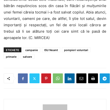
bătrân neputincios scos din casa în flăcări şi mulţumirile
unei femei căreia tocmai i-a fost salvat copilul. Abia atunci,
voluntarii, oameni pe care, de altfel, îi ştie tot satul, devin
importanţi şi respectaţi, un fel de eroi locali cărora ar
trebui să li se alăture toţi cei care simt că le pasă de
aproapele lor. (C. MIRCEA)
ETICHETE
campanie
ISU Neamt
pompieri voluntari
primarie
salvare