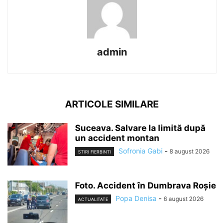
admin
ARTICOLE SIMILARE
Suceava. Salvare la limită după
un accident montan
Sofronia Gabi
-
8 august 2026
STIRI FIERBINTI
Foto. Accident în Dumbrava Roșie
Popa Denisa
-
6 august 2026
ACTUALITATE