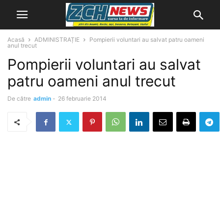
Acasă
ADMINISTRAȚIE
Pompierii voluntari au salvat patru oameni
anul trecut
Pompierii voluntari au salvat
patru oameni anul trecut
De către
admin
-
26 februarie 2014