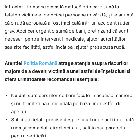
Infractorii folosesc această metodă prin care sună la
telefon victimele, de obicei persoane în vârstă, și le anunță
că o rudă apropiată a fost implicată într-un accident rutier
grav. Apoi cer urgent o sumă de bani, pretinzând că sunt
necesari pentru intervenții medicale, ajutor autorităților
sau alte facilități, astfel încât să „ajute” presupusa rudă.
Atenție!
Poliția Română
atrage atenția asupra riscurilor
majore de a deveni victimă a unei astfel de înșelăciuni și
oferă următoarele recomandări esențiale:
Nu dați curs cererilor de bani făcute în această manieră
și nu trimiteți bani niciodată pe baza unor astfel de
apeluri.
Solicitați detalii precise despre locul unde ar fi internată
ruda și contactați direct spitalul, poliția sau parchetul
pentru verificări.