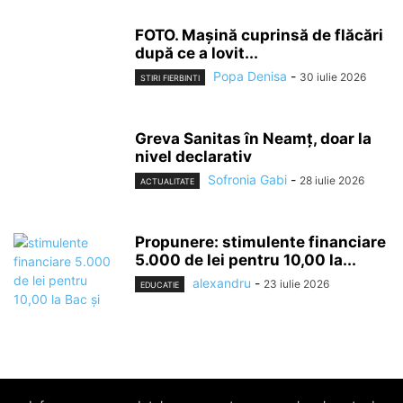
FOTO. Mașină cuprinsă de flăcări
după ce a lovit...
Popa Denisa
-
30 iulie 2026
STIRI FIERBINTI
Greva Sanitas în Neamț, doar la
nivel declarativ
Sofronia Gabi
-
28 iulie 2026
ACTUALITATE
Propunere: stimulente financiare
5.000 de lei pentru 10,00 la...
alexandru
-
23 iulie 2026
EDUCATIE