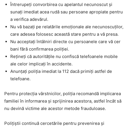
Întrerupeți convorbirea cu apelantul necunoscut și
sunați imediat acea rudă sau persoane apropiate pentru
a verifica adevărul.
Nu vă bazați pe relatările emoționale ale necunoscuților,
care adesea folosesc această stare pentru a vă presa.
Nu acceptați întâlniri directe cu persoanele care vă cer
bani fără confirmarea poliției.
Rețineți că autoritățile nu confiscă telefoanele mobile
ale celor implicați în accidente.
Anunțați poliția imediat la 112 dacă primiți astfel de
telefoane.
Pentru protecția vârstnicilor, poliția recomandă implicarea
familiei în informarea și sprijinirea acestora, astfel încât să
nu devină victime ale acestor metode frauduloase.
Polițiștii continuă cercetările pentru prevenirea și