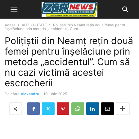
Acasă
ACTUALITATE
Polițiștii din Neamț rețin două femei pentru
înșelăciune prin metoda „accidentul”. Cum...
Polițiștii din Neamț rețin două
femei pentru înșelăciune prin
metoda „accidentul”. Cum să
nu cazi victimă acestei
escrocherii
De către
alexandru
-
10 iunie 2025