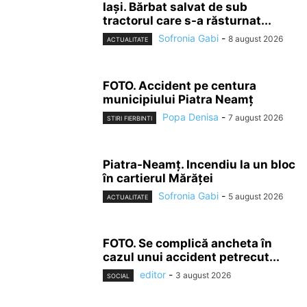
Iași. Bărbat salvat de sub
tractorul care s-a răsturnat...
Sofronia Gabi
-
8 august 2026
ACTUALITATE
FOTO. Accident pe centura
municipiului Piatra Neamț
Popa Denisa
-
7 august 2026
STIRI FIERBINTI
Piatra-Neamț. Incendiu la un bloc
în cartierul Mărăței
Sofronia Gabi
-
5 august 2026
ACTUALITATE
FOTO. Se complică ancheta în
cazul unui accident petrecut...
editor
-
3 august 2026
SOCIAL