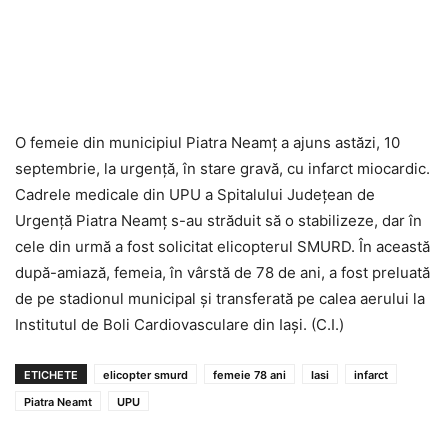
O femeie din municipiul Piatra Neamț a ajuns astăzi, 10
septembrie, la urgență, în stare gravă, cu infarct miocardic.
Cadrele medicale din UPU a Spitalului Județean de
Urgență Piatra Neamț s-au străduit să o stabilizeze, dar în
cele din urmă a fost solicitat elicopterul SMURD. În această
după-amiază, femeia, în vârstă de 78 de ani, a fost preluată
de pe stadionul municipal și transferată pe calea aerului la
Institutul de Boli Cardiovasculare din Iași. (C.I.)
ETICHETE
elicopter smurd
femeie 78 ani
Iasi
infarct
Piatra Neamt
UPU