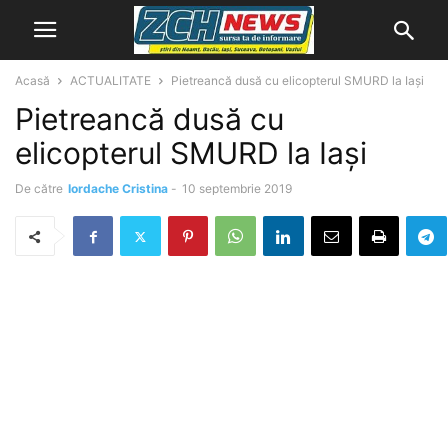
Acasă
ACTUALITATE
Pietreancă dusă cu elicopterul SMURD la Iași
Pietreancă dusă cu
elicopterul SMURD la Iași
De către
Iordache Cristina
-
10 septembrie 2019