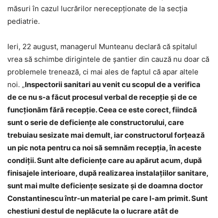
măsuri în cazul lucrărilor nerecepționate de la secția
pediatrie.
Ieri, 22 august, managerul Munteanu declară că spitalul
vrea să schimbe dirigintele de șantier din cauză nu doar că
problemele trenează, ci mai ales de faptul că apar altele
noi. „
Inspectorii sanitari au venit cu scopul de a verifica
de ce nu s-a făcut procesul verbal de recepție și de ce
funcționăm fără recepție. Ceea ce este corect, fiindcă
sunt o serie de deficiențe ale constructorului, care
trebuiau sesizate mai demult, iar constructorul forțează
un pic nota pentru ca noi să semnăm recepția, în aceste
condiții. Sunt alte deficiențe care au apărut acum, după
finisajele interioare, după realizarea instalațiilor sanitare,
sunt mai multe deficiențe sesizate și de doamna doctor
Constantinescu într-un material pe care l-am primit. Sunt
chestiuni destul de neplăcute la o lucrare atât de