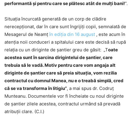
performantă și pentru care se plătesc atât de mulți bani!
”.
Situația încurcată generată de un corp de clădire
nerecepționat, dar în care sunt îngrijiți copii, semnalată de
Mesagerul de Neamț
în ediția din 16 august
, este acum în
atenția noii conduceri a spitalului care este decisă să rupă
relația cu un diriginte de șantier greu de găsit: „T
oate
acestea sunt în sarcina dirigintelui de șantier, care
trebuia să le vadă. Motiv pentru care vom angaja alt
diriginte de șantier care să preia situația, vom rezilia
contractul cu domnul Manea, nu e o treabă simplă, cred
că se va transforma în litigiu”
, a mai spus dr. Codruț
Munteanu. Documentele vor fi încheiate cu noul diriginte
de șantier zilele acestea, contractul urmând să prevadă
atribuții clare. (C.I.)