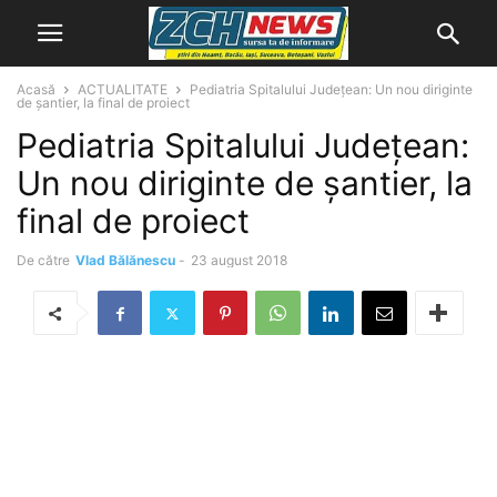
Acasă
ACTUALITATE
Pediatria Spitalului Județean: Un nou diriginte
de șantier, la final de proiect
Pediatria Spitalului Județean:
Un nou diriginte de șantier, la
final de proiect
De către
Vlad Bălănescu
-
23 august 2018