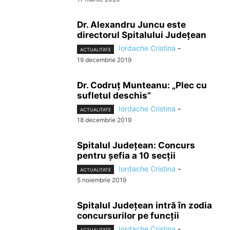
Dr. Alexandru Juncu este
directorul Spitalului Județean
Iordache Cristina
-
ACTUALITATE
19 decembrie 2019
Dr. Codruț Munteanu: „Plec cu
sufletul deschis”
Iordache Cristina
-
ACTUALITATE
18 decembrie 2019
Spitalul Județean: Concurs
pentru șefia a 10 secții
Iordache Cristina
-
ACTUALITATE
5 noiembrie 2019
Spitalul Județean intră în zodia
concursurilor pe funcții
Iordache Cristina
-
ACTUALITATE