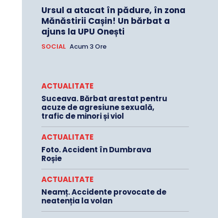
Ursul a atacat în pădure, în zona
Mănăstirii Cașin! Un bărbat a
ajuns la UPU Onești
SOCIAL
Acum 3 Ore
ACTUALITATE
Suceava. Bărbat arestat pentru
acuze de agresiune sexuală,
trafic de minori și viol
ACTUALITATE
Foto. Accident în Dumbrava
Roșie
ACTUALITATE
Neamț. Accidente provocate de
neatenția la volan