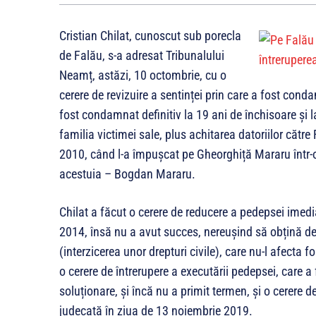
Cristian Chilat, cunoscut sub porecla
de Falău, s-a adresat Tribunalului
Neamț, astăzi, 10 octombrie, cu o
cerere de revizuire a sentinței prin care a fost con
fost condamnat definitiv la 19 ani de închisoare și 
familia victimei sale, plus achitarea datoriilor către
2010, când l-a împușcat pe Gheorghiță Mararu într-o c
acestuia – Bogdan Mararu.
Chilat a făcut o cerere de reducere a pedepsei imedi
2014, însă nu a avut succes, nereușind să obțină 
(interzicerea unor drepturi civile), care nu-l afecta f
o cerere de întrerupere a executării pedepsei, care a f
soluționare, și încă nu a primit termen, și o cerere 
judecată în ziua de 13 noiembrie 2019.