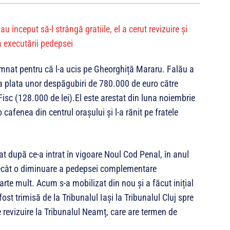
damnat pentru că l-a ucis pe Gheorghiță Mararu. Falău a
la plata unor despăgubiri de 780.000 de euro către
 Fisc (128.000 de lei).El este arestat din luna noiembrie
afenea din centrul orașului și l-a rănit pe fratele
at după ce-a intrat în vigoare Noul Cod Penal, în anul
decât o diminuare a pedepsei complementare
oarte mult. Acum s-a mobilizat din nou și a făcut inițial
ost trimisă de la Tribunalul Iași la Tribunalul Cluj spre
de revizuire la Tribunalul Neamț, care are termen de