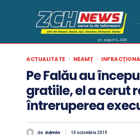
joi, august 6, 2026
ACTUALITATE
NEAMȚ
INFRACȚIONA
Pe Falău au începu
gratiile, el a cerut 
întreruperea execu
de
Admin
10 octombrie 2019