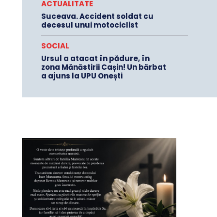
ACTUALITATE
Suceava. Accident soldat cu
decesul unui motociclist
SOCIAL
Ursul a atacat în pădure, în
zona Mănăstirii Cașin! Un bărbat
a ajuns la UPU Onești