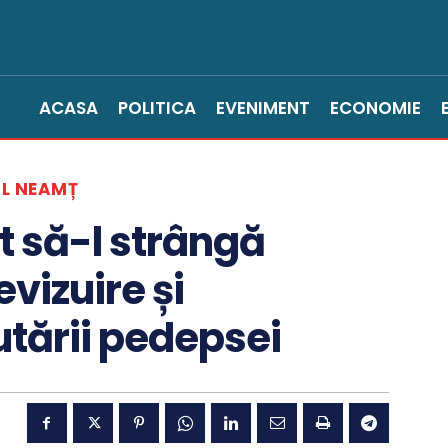
ACASA
POLITICA
EVENIMENT
ECONOMIE
L NEAMȚ
t să-l strângă
revizuire și
tării pedepsei