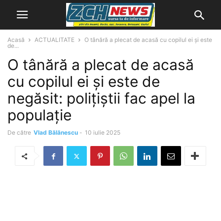
Acasă
ACTUALITATE
O tânără a plecat de acasă cu copilul ei și este
de...
O tânără a plecat de acasă
cu copilul ei și este de
negăsit: polițiștii fac apel la
populație
De către
Vlad Bălănescu
-
10 iulie 2025