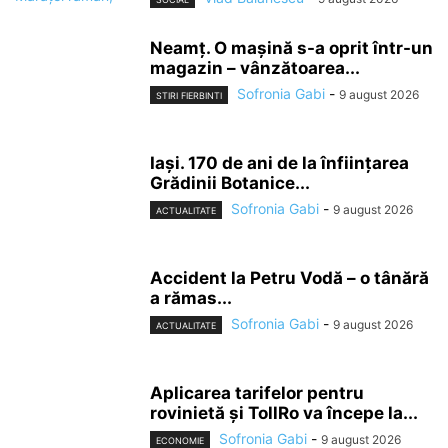
Neamț. O mașină s-a oprit într-un
magazin – vânzătoarea...
Sofronia Gabi
-
9 august 2026
STIRI FIERBINTI
Iași. 170 de ani de la înființarea
Grădinii Botanice...
Sofronia Gabi
-
9 august 2026
ACTUALITATE
Accident la Petru Vodă – o tânără
a rămas...
Sofronia Gabi
-
9 august 2026
ACTUALITATE
Aplicarea tarifelor pentru
rovinietă și TollRo va începe la...
Sofronia Gabi
-
9 august 2026
ECONOMIE