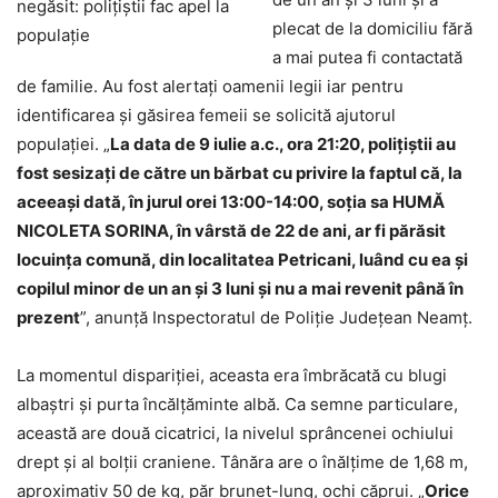
plecat de la domiciliu fără
a mai putea fi contactată
de familie. Au fost alertați oamenii legii iar pentru
identificarea și găsirea femeii se solicită ajutorul
populației. „
La data de 9 iulie a.c., ora 21:20, polițiștii au
fost sesizați de către un bărbat cu privire la faptul că, la
aceeași dată, în jurul orei 13:00-14:00, soția sa HUMĂ
NICOLETA SORINA, în vârstă de 22 de ani, ar fi părăsit
locuința comună, din localitatea Petricani, luând cu ea și
copilul minor de un an și 3 luni și nu a mai revenit până în
prezent
”, anunță Inspectoratul de Poliție Județean Neamț.
La momentul dispariției, aceasta era îmbrăcată cu blugi
albaștri și purta încălțăminte albă. Ca semne particulare,
această are două cicatrici, la nivelul sprâncenei ochiului
drept și al bolții craniene. Tânăra are o înălțime de 1,68 m,
aproximativ 50 de kg, păr brunet-lung, ochi căprui. „
Orice