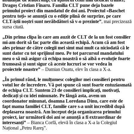
Dragoș Cristian Fînaru. Familia CLT pune deja bazele
primului proiect din mandatul de doi ani. Proiectul «Baschet
pentru toți» se anunță cu o ediție plină de surprize, pe care
CLT-iștii noștri sunt nerăbdători să v-o prezinte”
, mai precizează
sursa citată.
„Din prima clipa în care am auzit de CLT de la un fost consilier
mi-am dorit să fac parte din această echipă. Acum că am fost
ales primar de către colegii mei simt mai mult ca niciodată că le
sunt dator cu tot sprijinul meu. Pe tot parcursul mandatului
meu o să mă asigur că echipa noastră o să aibă o evoluție foarte
frumoasă și sunt sigur că aceste lucruri se vor vedea în
proiectele noastre”
– Damian Ouatu, elev în clasa a X-a.
„În primul rând, le mulțumesc colegilor mei consilieri pentru
votul lor de încredere. Vă pot spune că sunt foarte entuziasmată
de echipa CLT. Suntem 23 de consilieri implicați, motivați,
dedicați și cu idei minunate. Pe lângă asta, avem un
coordonator minunat, doamna Loredana Dinu, care este de
fapt mama familiei CLT, familie care s-a unit incredibil după
deplasarea noastră. Am început deja organizarea primului
proiect, iar următorii doi ani se anunță a fi extraordinar de
interesanți”
– Bianca Corfă, elevă în clasa a X-a la Colegiul
Național „Petru Rareş”.