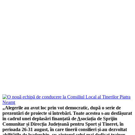
„Alegerile au avut loc prin vot democratic, după o serie de
prezentări de proiecte si întrebări. Toate acestea s-au desfășurat
în cadrul unei deplasări finanțată de
A
sociația de Sprijin
Comunitar și Direcția Județeană pentru Sport și Tineret, în
perioada 26-31 august, în care tinerii consilieri și-au dezvoltat
abilitățile de leadership, cu ajutorul celui mai dedicat trainer,