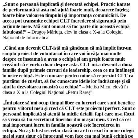
„Sunt o persoană implicată și devotată echipei. Practic karate
de performanță și asta mă ajută foarte mult, deoarece înţeleg
foarte bine valoarea timpului şi importanța comunicării. De
aceea pot transmite echipei CLT încredere si siguranță prin
acțiunile mele. Mă simt onorat să fac parte din această echipă
fabuloasă!”
– Dragoș Măriuța, elev în clasa a X-a la Colegiul
Național de Informatică.
„Când am devenit CLT-istă mă gândeam că mă implic într-un
simplu proiect de voluntariat în care voi învăța mai multe
despre ce înseamnă a avea o echipă și am greșit foarte mult
crezând că e vorba doar despre asta. CLT mi-a devenit a doua
familie după primele cursuri de leadership, ceea ce nu întâlnești
în orice echipă. Este o onoare pentru mine să reprezint CLT ca
purtător de cuvânt, să fac cunoscute ideile lor îndrăznețe și să
ajut la dezvoltarea noastră ca echipă”
– Melisa Micu, elevă în
clasa a X-a la Colegiul Național „Petru Rareș”.
„Îmi place să îmi ocup timpul liber cu lucruri care sunt benefice
pentru viitorul meu și cred că CLT este proiectul perfect. Sunt o
persoană implicată și atentă la micile detalii, fapt care m-a făcut
să vreau să fiu secretarul tinerilor din orașul meu. Cred că cel
mai important lucru în familia noastră este încrederea în
echipa. Nu aș fi fost secretar dacă nu ar fi crezut în mine colegii
mei și sunt sigur că împreună vom face cea mai bună echipă pe