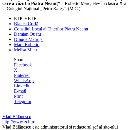
care a văzut-o Piatra-Neamț”
– Roberto Marc, elev în clasa a X-a
la Colegiul Național „Petru Rareș”. (M.C.)
ETICHETE
Bianca Corfă
Consiliul Local al Tinerilor Piatra Neamţ
Damian Ouatu
Dragoș Măriuță
Marc Roberto
Melisa Micu
Share
Facebook
X
Pinterest
WhatsApp
Linkedin
E-mail
Print
Telegram
Vlad Bălănescu
http://www.zch.ro
Vlad Bălănescu este administratorul și redactorul șef al site-ului