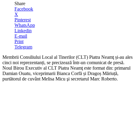
Share
Facebook
X
Pinterest
WhatsApp
Linkedin
E-mail
Print
Telegram
Membrii Consiliului Local al Tinerilor (CLT) Piatra Neamţ și-au ales
cinci noi reprezentanți, se precizează într-un comunicat de presă.
Noul Birou Executiv al CLT Piatra Neamţ este format din: primarul
Damian Ouatu, viceprimarii Bianca Corfă și Dragoș Măriuță,
purtătorul de cuvânt Melisa Micu şi secretarul Marc Roberto.