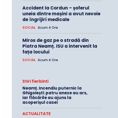
Accident la Cordun – șoferul
uneia dintre mașini a avut nevoie
de îngrijiri medicale
SOCIAL
Acum 4 Ore
Miros de gaz pe o stradă din
Piatra Neamț. ISU a intervenit la
fața locului
SOCIAL
Acum 4 Ore
Stiri fierbinti
Neamț. Incendiu puternic la
Ghigoiești: patru anexe au ars,
iar flăcările au ajuns la
acoperișul casei
ACTUALITATE