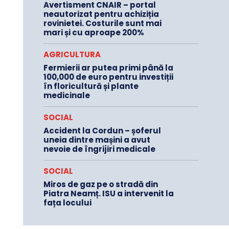
Avertisment CNAIR – portal
neautorizat pentru achiziția
rovinietei. Costurile sunt mai
mari și cu aproape 200%
AGRICULTURA
Fermierii ar putea primi până la
100,000 de euro pentru investiții
în floricultură și plante
medicinale
SOCIAL
Accident la Cordun – șoferul
uneia dintre mașini a avut
nevoie de îngrijiri medicale
SOCIAL
Miros de gaz pe o stradă din
Piatra Neamț. ISU a intervenit la
fața locului