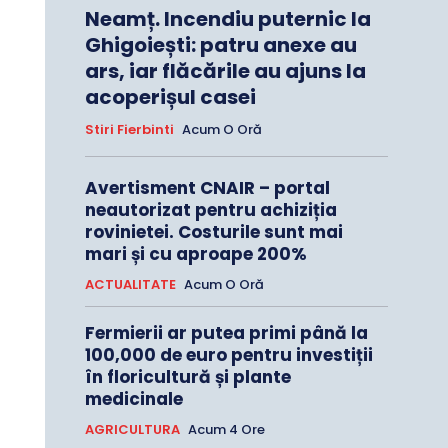
Neamț. Incendiu puternic la
Ghigoiești: patru anexe au
ars, iar flăcările au ajuns la
acoperișul casei
Stiri Fierbinti
Acum O Oră
Avertisment CNAIR – portal
neautorizat pentru achiziția
rovinietei. Costurile sunt mai
mari și cu aproape 200%
ACTUALITATE
Acum O Oră
Fermierii ar putea primi până la
100,000 de euro pentru investiții
în floricultură și plante
medicinale
AGRICULTURA
Acum 4 Ore