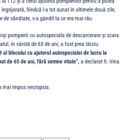
la 112 și a cerut ajutorul pompierilor pentru a putea
ngrijorată, fiindcă l-a tot sunat în ultimele două zile,
me de sănătate, s-a gândit la ce era mai rău.
imiși pompierii cu autospeciala de descarcerare și scara
ul, în vârstă de 65 de ani, a fost prea târziu.
 al blocului cu ajutorul autospecialei de lucru la
bat de 65 de ani, fără semne vitale”,
a declarat lt. Irina
-a mai impus necropsia.