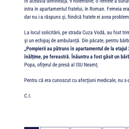
În această dimineață, 9 noiembrie, o femeie a sunat 
intra în apartamentul fratelui, în Roman. Femeia era î
dar nu i-a răspuns și, fiindcă fratele ei avea proble
La locul solicitării, pe strada Cuza Vodă, au fost tr
și un echipaj de ambulanță. Din păcate, pentru bărbat
„Pompierii au pătruns în apartamentul de la etajul 3
înălțime, pe fereastră. Înăuntru a fost găsit un băr
Popa, ofițerul de presă al ISU Neamț.
Pentru că era cunoscut cu afecțiuni medicale, nu s
C.I.