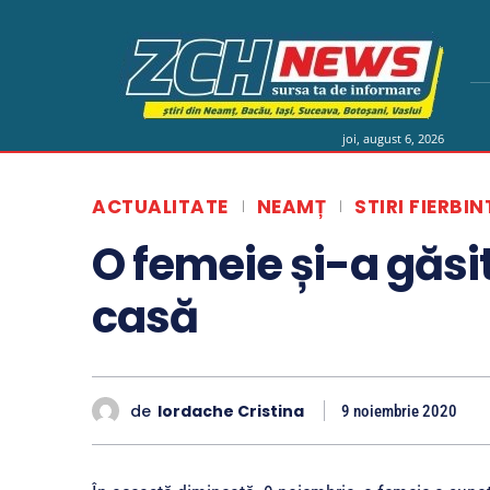
joi, august 6, 2026
ACTUALITATE
NEAMȚ
STIRI FIERBIN
O femeie și-a găsit
casă
de
Iordache Cristina
9 noiembrie 2020