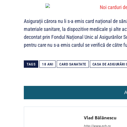
Asigurații cărora nu li s-a emis card național de să
materiale sanitare, la dispozitive medicale și alte 
decontat prin Fondul Național Unic al Asigurărilor S
pentru care nu s-a emis cardul se verifică de către fu
TAGS
18 ANI
CARD SANATATE
CASA DE ASIGURĂRI 
A
Vlad Bălănescu
http://www.zch.ro