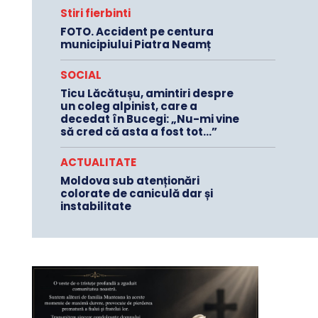
Stiri fierbinti
FOTO. Accident pe centura
municipiului Piatra Neamț
SOCIAL
Ticu Lăcătușu, amintiri despre
un coleg alpinist, care a
decedat în Bucegi: „Nu-mi vine
să cred că asta a fost tot…”
ACTUALITATE
Moldova sub atenționări
colorate de caniculă dar și
instabilitate