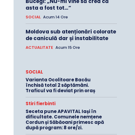
Bucegi: „Nu-mi vine să cred că
asta a fost tot…”
SOCIAL
Acum 14 Ore
Moldova sub atenționări colorate
de caniculă dar și instabilitate
ACTUALITATE
Acum 15 Ore
SOCIAL
Varianta Ocolitoare Bacău
închisă total 2 săptămâni.
Traficul va fi deviat prin oraș
Stiri fierbinti
Seceta pune APAVITAL Iași în
dificultate. Comunele nemțene
Cordun și Săbăoani primesc apă
după program: 8 ore/zi.