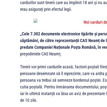
cardurilor sunt tinerii care au împlinit 18 ani și n
erau asigurați prin efectul legii.
„Cele 7.302 documente electronice tipărite și perso
săptămâni, de către reprezentanții CAS Neamț de la
predate Companiei Naționale Poșta Română, în vede
președintele CAS Neamț.
Tinerii vor primi cardurile acasă, factorii poștali fii
persoane desemnate să îl reprezinte, care va arăta po
persoana va trebui să semneze borderoul poștei. Este
cutia poștală. Pentru înmânarea documentului, poștaș
iar în ultimă instanță va lăsa un aviz de prezentare l
de 10 zile.