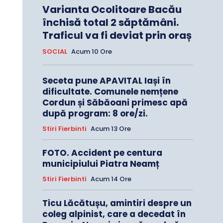
Varianta Ocolitoare Bacău
închisă total 2 săptămâni.
Traficul va fi deviat prin oraș
SOCIAL
Acum 10 Ore
Seceta pune APAVITAL Iași în
dificultate. Comunele nemțene
Cordun și Săbăoani primesc apă
după program: 8 ore/zi.
Stiri Fierbinti
Acum 13 Ore
FOTO. Accident pe centura
municipiului Piatra Neamț
Stiri Fierbinti
Acum 14 Ore
Ticu Lăcătușu, amintiri despre un
coleg alpinist, care a decedat în