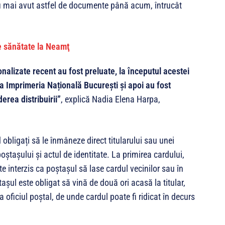
u au mai avut astfel de documente până acum, întrucât
nalizate recent au fost preluate, la începutul acestei
 Imprimeria Națională București și apoi au fost
rea distribuirii”
, explică Nadia Elena Harpa,
nd obligați să le înmâneze direct titularului sau unei
ștașului și actul de identitate. La primirea cardului,
 interzis ca poștașul să lase cardul vecinilor sau în
ul este obligat să vină de două ori acasă la titular,
a oficiul poștal, de unde cardul poate fi ridicat în decurs