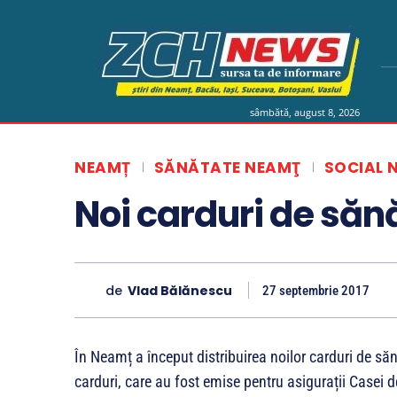
sâmbătă, august 8, 2026
NEAMȚ
SĂNĂTATE NEAMŢ
SOCIAL 
Noi carduri de săn
de
Vlad Bălănescu
27 septembrie 2017
În Neamț a început distribuirea noilor carduri de săn
carduri, care au fost emise pentru asigurații Casei 