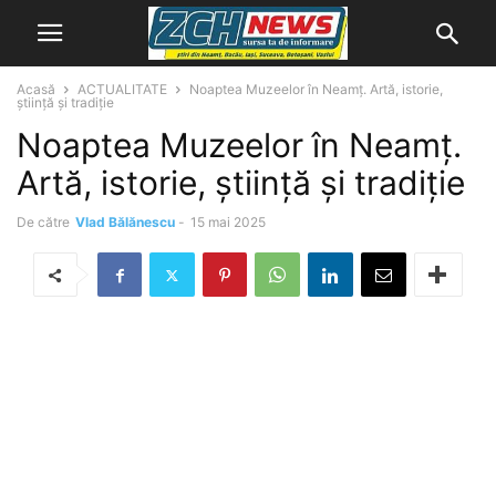
Acasă
ACTUALITATE
Noaptea Muzeelor în Neamț. Artă, istorie,
știință și tradiție
Noaptea Muzeelor în Neamț.
Artă, istorie, știință și tradiție
De către
Vlad Bălănescu
-
15 mai 2025