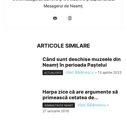
Mesagerul de Neamț.
ARTICOLE SIMILARE
Când sunt deschise muzeele din
Neamț în perioada Paștelui
Vlad Bălănescu
-
13 aprilie 2023
ACTUALITATE
Harpa zice că are argumente să
primească cetatea de...
Vlad Bălănescu
-
ADMINISTRAȚIE NEAMȚ
27 ianuarie 2016