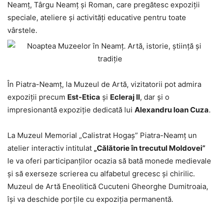
Neamț, Târgu Neamț și Roman, care pregătesc expoziții
speciale, ateliere și activități educative pentru toate
vârstele.
În Piatra-Neamț, la Muzeul de Artă, vizitatorii pot admira
expoziții precum
Est-Etica
și
Ecleraj II
, dar și o
impresionantă expoziție dedicată lui
Alexandru Ioan Cuza
.
La Muzeul Memorial „Calistrat Hogaș” Piatra-Neamț un
atelier interactiv intitulat
„Călătorie în trecutul Moldovei”
le va oferi participanților ocazia să bată monede medievale
și să exerseze scrierea cu alfabetul grecesc și chirilic.
Muzeul de Artă Eneolitică Cucuteni Gheorghe Dumitroaia,
își va deschide porțile cu expoziția permanentă.