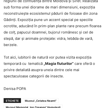
regiunii de confluență dintre Moldova și Siret. Realizată
sub forma unei diorame de mari dimensiuni, expoziția
reconstruiește ecosistemul pădurii de foioase din zona
Gâdinți. Expoziția pune un accent special pe speciile
ocrotite, aducând în prim-plan plante rare precum floarea
de colț, papucul doamnei, bujorul românesc și cel de
stepă, dar și animale protejate: vidra, lebăda de vară,
berzele.
Tot aici, iubitorii de natură vor putea vizita expoziția
temporară cu tematică
„Magia fluturilor”
care oferă o
privire detaliată asupra uneia dintre cele mai
spectaculoase categorii de insecte.
Denisa POPA
ETICHETE
Muzeul „Cetatea Neamt”
Muzeul Memorial „Ion Creanga” Humulesti