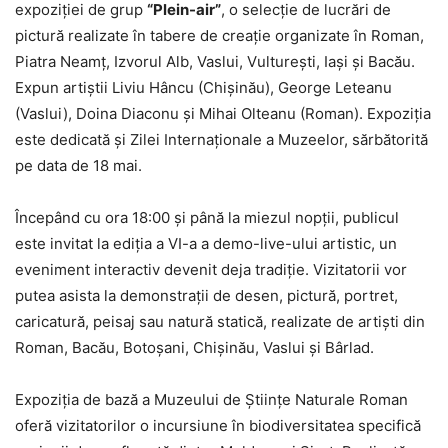
expoziției de grup
“Plein-air”
, o selecție de lucrări de
pictură realizate în tabere de creație organizate în Roman,
Piatra Neamț, Izvorul Alb, Vaslui, Vulturești, Iași și Bacău.
Expun artiștii Liviu Hâncu (Chișinău), George Leteanu
(Vaslui), Doina Diaconu și Mihai Olteanu (Roman). Expoziția
este dedicată și Zilei Internaționale a Muzeelor, sărbătorită
pe data de 18 mai.
Începând cu ora 18:00 și până la miezul nopții, publicul
este invitat la ediția a VI-a a demo-live-ului artistic, un
eveniment interactiv devenit deja tradiție. Vizitatorii vor
putea asista la demonstrații de desen, pictură, portret,
caricatură, peisaj sau natură statică, realizate de artiști din
Roman, Bacău, Botoșani, Chișinău, Vaslui și Bârlad.
Expoziția de bază a Muzeului de Științe Naturale Roman
oferă vizitatorilor o incursiune în biodiversitatea specifică