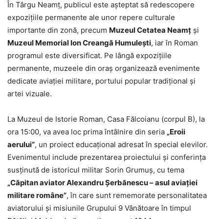
În Târgu Neamț, publicul este așteptat să redescopere
expozițiile permanente ale unor repere culturale
importante din zonă, precum
Muzeul Cetatea Neamț
și
Muzeul Memorial Ion Creangă Humulești
, iar în Roman
programul este diversificat. Pe lângă expozițiile
permanente, muzeele din oraș organizează evenimente
dedicate aviației militare, portului popular tradițional și
artei vizuale.
La Muzeul de Istorie Roman, Casa Fălcoianu (corpul B), la
ora 15:00, va avea loc prima întâlnire din seria
„Eroii
aerului”
, un proiect educațional adresat în special elevilor.
Evenimentul include prezentarea proiectului și conferința
susținută de istoricul militar Sorin Grumuș, cu tema
„Căpitan aviator Alexandru Șerbănescu – asul aviației
militare române”
, în care sunt rememorate personalitatea
aviatorului și misiunile Grupului 9 Vânătoare în timpul