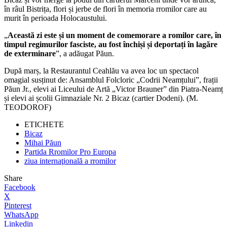
în râul Bistrița, flori și jerbe de flori în memoria rromilor care au
murit în perioada Holocaustului.
„
Această zi este
ș
i un moment de comemorare a romilor care, în
timpul regimurilor fasciste, au fost închi
ș
i
ș
i deporta
ț
i în lagăre
de exterminare
”, a adăugat Păun.
După marș, la Restaurantul Ceahlău va avea loc un spectacol
omagial susținut de: Ansamblul Folcloric „Codrii Neamțului”, frații
Păun Jr., elevi ai Liceului de Artă „Victor Brauner” din Piatra-Neamț
și elevi ai școlii Gimnaziale Nr. 2 Bicaz (cartier Dodeni). (M.
TEODOROF)
ETICHETE
Bicaz
Mihai Păun
Partida Rromilor Pro Europa
ziua internaţională a rromilor
Share
Facebook
X
Pinterest
WhatsApp
Linkedin