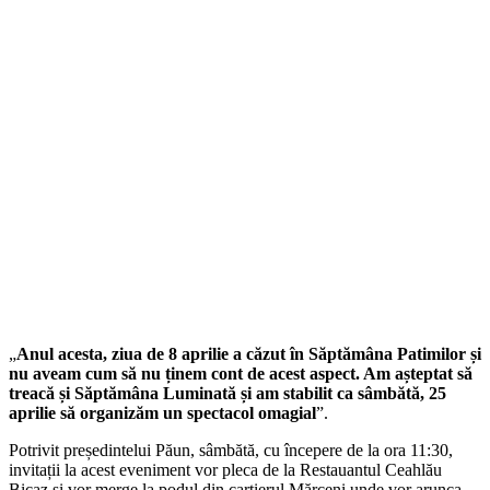
„
Anul acesta, ziua de 8 aprilie a căzut în Săptămâna Patimilor
ș
i
nu aveam cum să nu
ț
inem cont de acest aspect. Am a
ș
teptat să
treacă
ș
i Săptămâna Luminată
ș
i am stabilit ca sâmbătă, 25
aprilie să organizăm un spectacol omagial
”.
Potrivit președintelui Păun, sâmbătă, cu începere de la ora 11:30,
invitații la acest eveniment vor pleca de la Restauantul Ceahlău
Bicaz și vor merge la podul din cartierul Mărceni unde vor arunca,