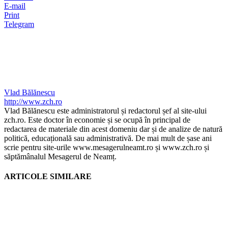
E-mail
Print
Telegram
Vlad Bălănescu
http://www.zch.ro
Vlad Bălănescu este administratorul și redactorul șef al site-ului
zch.ro. Este doctor în economie și se ocupă în principal de
redactarea de materiale din acest domeniu dar și de analize de natură
politică, educațională sau administrativă. De mai mult de șase ani
scrie pentru site-urile www.mesagerulneamt.ro și www.zch.ro și
săptămânalul Mesagerul de Neamț.
ARTICOLE SIMILARE