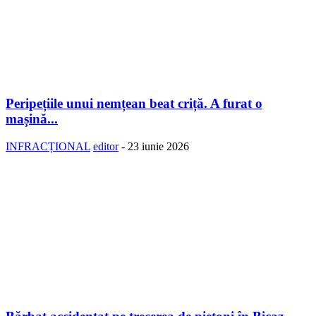
Peripețiile unui nemțean beat criță. A furat o
mașină...
INFRACȚIONAL
editor
-
23 iunie 2026