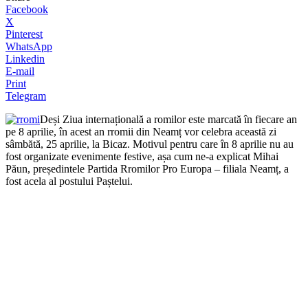
Facebook
X
Pinterest
WhatsApp
Linkedin
E-mail
Print
Telegram
Deși Ziua internațională a romilor este marcată în fiecare an
pe 8 aprilie, în acest an rromii din Neamț vor celebra această zi
sâmbătă, 25 aprilie, la Bicaz. Motivul pentru care în 8 aprilie nu au
fost organizate evenimente festive, așa cum ne-a explicat Mihai
Păun, președintele Partida Rromilor Pro Europa – filiala Neamț, a
fost acela al postului Paștelui.