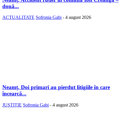
două...
ACTUALITATE
Sofronia Gabi
-
4 august 2026
Neamț. Doi primari au pierdut litigiile în care
încearcă...
JUSTIŢIE
Sofronia Gabi
-
4 august 2026