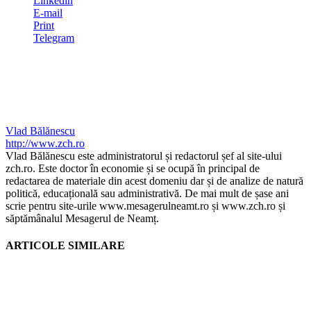
Linkedin
E-mail
Print
Telegram
Vlad Bălănescu
http://www.zch.ro
Vlad Bălănescu este administratorul și redactorul șef al site-ului
zch.ro. Este doctor în economie și se ocupă în principal de
redactarea de materiale din acest domeniu dar și de analize de natură
politică, educațională sau administrativă. De mai mult de șase ani
scrie pentru site-urile www.mesagerulneamt.ro și www.zch.ro și
săptămânalul Mesagerul de Neamț.
ARTICOLE SIMILARE