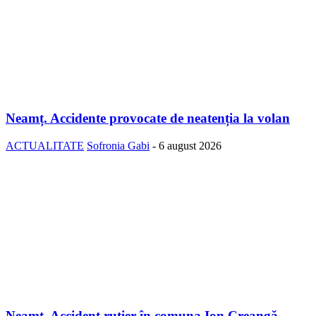
Neamț. Accidente provocate de neatenția la volan
ACTUALITATE
Sofronia Gabi
-
6 august 2026
Neamț. Accident rutier în comuna Ion Creangă –