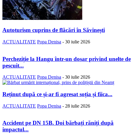
Autoturism cuprins de flăcări în Săvinești
ACTUALITATE
Popa Denisa
-
30 iulie 2026
Percheziție la Hangu într-un dosar privind unelte de
pescuit...
ACTUALITATE
Popa Denisa
-
30 iulie 2026
Reținut după ce și-ar fi agresat soția și fiica...
ACTUALITATE
Popa Denisa
-
28 iulie 2026
Accident pe DN 15B. Doi bărbați răniți după
impactul...