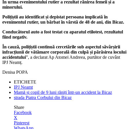
În urma evenimentului rutier a rezultat rănirea femeii și a
minorului.
Polițiștii au identificat și depistat persoana implicată în
evenimentul rutier, un bărbat în vârstă de 48 de ani, din Bicaz.
Conducătorul auto a fost testat cu aparatul etilotest, rezultatul
fiind negativ.
În cauză, polițiștii continuă cercetările sub aspectul săvârșirii
infracțiunii de vătămare corporală din culpă și părăsirea locului
accidentului
”, a declarat Ap Atomei Andreea, purtător de cuvânt
IPJ Neamț.
Denisa POPA
ETICHETE
IPJ Neamt
Mamă și copil de 9 luni răniți într-un accident la Bicaz
strada Piatra Corbului din Bicaz
Share
Facebook
X
Pinterest
WhatsApp