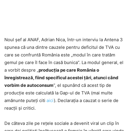
Noul șef al ANAF, Adrian Nica, într-un interviu la Antena 3
spunea că una dintre cauzele pentru deficitul de TVA cu
care se confruntă România este „modul în care tratăm
gemul pe care îl face în casă bunica”. La modul general, el
a vorbit despre „
producția pe care România o
înregistrează, fiind specificul acestei țări, atunci când
vorbim de autoconsum
”, el spunând că acest tip de
producție este calculată la Gap-ul de TVA (mai multe
amănunte puteți citi
aici
). Declarația a cauzat o serie de
reacții și critici.
De câteva zile pe rețele sociale a devenit viral un clip în
care doi polițiști încătușează o femeie în vârstă care vinde