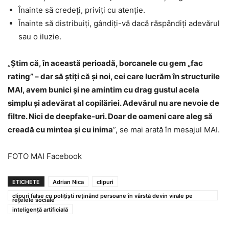
Înainte să credeți, priviți cu atenție.
Înainte să distribuiți, gândiți-vă dacă răspândiți adevărul
sau o iluzie.
„
Știm că, în această perioadă, borcanele cu gem „fac
rating” – dar să știți că și noi, cei care lucrăm în structurile
MAI, avem bunici și ne amintim cu drag gustul acela
simplu și adevărat al copilăriei. Adevărul nu are nevoie de
filtre. Nici de deepfake-uri. Doar de oameni care aleg să
creadă cu mintea și cu inima
”, se mai arată în mesajul MAI.
FOTO MAI Facebook
ETICHETE
Adrian Nica
clipuri
clipuri false cu polițiști reținând persoane în vârstă devin virale pe
rețelele sociale
inteligență artificială