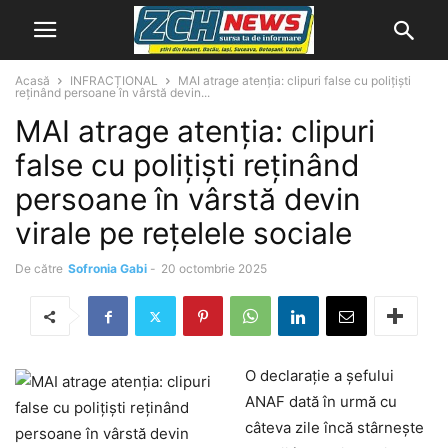
Acasă
INFRACȚIONAL
MAI atrage atenția: clipuri false cu polițiști
reținând persoane în vârstă devin...
MAI atrage atenția: clipuri
false cu polițiști reținând
persoane în vârstă devin
virale pe rețelele sociale
De către
Sofronia Gabi
-
20 octombrie 2025
O declarație a șefului
ANAF dată în urmă cu
câteva zile încă stârnește