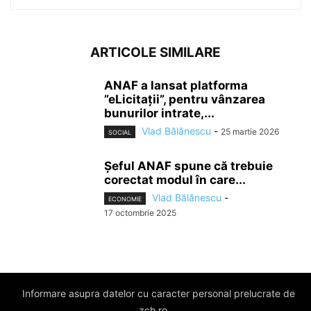
ARTICOLE SIMILARE
ANAF a lansat platforma
”eLicitații”, pentru vânzarea
bunurilor intrate,...
Vlad Bălănescu
-
25 martie 2026
SOCIAL
Șeful ANAF spune că trebuie
corectat modul în care...
Vlad Bălănescu
-
ECONOMIE
17 octombrie 2025
Informare asupra datelor cu caracter personal prelucrate de
zch.ro