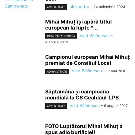
alexandru
-
24 noiembrie 2024
ACTUALITATE
Mihai Mihuţ îşi apără titlul
european la lupte *...
Vlad Bălănescu
-
COMUNICATE PRESĂ
4 aprilie 2019
Campionul european Mihai Mihuţ
premiat de Consiliul Local
Vlad Bălănescu
-
17 mai 2018
ADMINISTRAȚIE
Săptămâna și campioana
mondială la CS Ceahlăul-LPS
Vlad Bălănescu
-
6 august 2017
ACTUALITATE
FOTO Luptătorul Mihai Mihuț a
spus adio burlăciei!