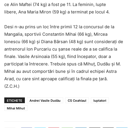
ce Alin Maftei (74 kg) a fost pe 11. La feminin, lupte
libere, Ana Maria Miron (59 kg) a terminat pe locul 4.
Desi n-au prins un loc între primii 12 la concursul de la
Mangalia, sportivii Constantin Mihai (66 kg), Mircea
Ionescu (66 kg) şi Diana Bârsan (48 kg) sunt consideraţi de
antrenorul Ion Purcariu cu şanse reale de a se califica la
finale. Vasile Arsinoaia (55 kg), fiind începator, doar a
participat la întrecere. Trebuie spus că Mihuţ, Dudău şi M.
Mihai au avut comportări bune şi în cadrul echipei Astra
Arad, cu care sint aproape calificaţi la finala pe ţară.
(Z.C.H.)
ETICHETE
Andrei Vasile Dudău
CS Ceahlaul
luptatori
Mihai Mihut