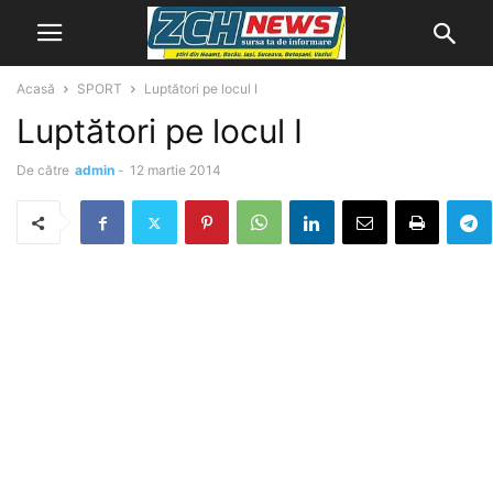
Acasă
SPORT
Luptători pe locul I
Luptători pe locul I
De către
admin
-
12 martie 2014