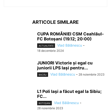
ARTICOLE SIMILARE
CUPA ROMÂNIEI CSM Ceahlăul-
FC Botoșani (19.12; 20:00)
Vlad Bălănescu
-
ACTUALITATE
18 decembrie 2024
JUNIORI Victorie și egal cu
juniorii LPS Iași pentru...
Vlad Bălănescu
-
28 noiembrie 2023
BACĂU
L1 Poli Iași a făcut egal la Sibiu;
FC...
Vlad Bălănescu
-
BOTOȘANI
28 noiembrie 2023