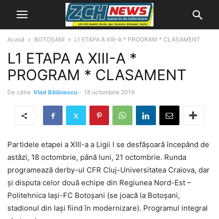
Acasă
BOTOȘANI
L1 ETAPA A XIII-A * PROGRAM * CLASAMENT
L1 ETAPA A XIII-A *
PROGRAM * CLASAMENT
De către
Vlad Bălănescu
-
18 octombrie 2019
Partidele etapei a XIII-a a Ligii I se desfăşoară începând de
astăzi, 18 octombrie, până luni, 21 octombrie. Runda
programează derby-ul CFR Cluj-Universitatea Craiova, dar
şi disputa celor două echipe din Regiunea Nord-Est –
Politehnica Iaşi-FC Botoşani (se joacă la Botoşani,
stadionul din Iaşi fiind în modernizare). Programul integral