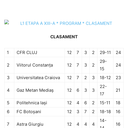
CLASAMENT
1
CFR CLUJ
12
7
3
2
29-11
24
29-
2
Viitorul Constanţa
12
7
3
2
24
15
3
Universitatea Craiova
12
7
2
3
18-12
23
22-
4
Gaz Metan Mediaş
12
6
3
3
21
17
5
Politehnica Iaşi
12
4
6
2
15-11
18
6
FC Botoşani
12
3
7
2
18-18
16
14-
7
Astra Giurgiu
12
4
4
4
16
14