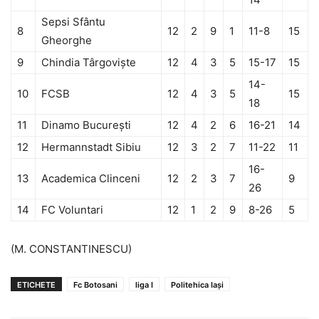
Sepsi Sfântu
8
12
2
9
1
11-8
15
Gheorghe
9
Chindia Târgovişte
12
4
3
5
15-17
15
14-
10
FCSB
12
4
3
5
15
18
11
Dinamo Bucureşti
12
4
2
6
16-21
14
12
Hermannstadt Sibiu
12
3
2
7
11-22
11
16-
13
Academica Clinceni
12
2
3
7
9
26
14
FC Voluntari
12
1
2
9
8-26
5
(M. CONSTANTINESCU)
ETICHETE
Fc Botosani
liga I
Politehica Iaşi