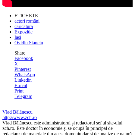
ETICHETE
actori români
caricatura
Expozitie
Iasi
Ovidiu Stanciu
Share
Facebook
X
Pinterest
WhatsApp
Linkedin
E-mail
Print
Telegram
Vlad Bălănescu
http://www.zch.ro
Vlad Bălănescu este administratorul și redactorul șef al site-ului
zch.ro. Este doctor în economie și se ocupă în principal de
redactarea de materiale din acest domeniu dar și de analize de natură