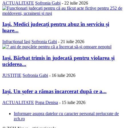
ACTUALITATE
Sofronia Gabi
-
22 iulie 2026
Iași. Medici judecați pentru abuz în serviciu și
luare...
Infracțional Iași
Sofronia Gabi
-
21 iulie 2026
Iași. Bărbat trimis în judecată pentru violarea și
uciderea...
JUSTIŢIE
Sofronia Gabi
-
16 iulie 2026
Iași. Un șofer a rămas încarcerat după ce a...
ACTUALITATE
Popa Denisa
-
15 iulie 2026
Informare asupra datelor cu caracter personal prelucrate de
zch.ro