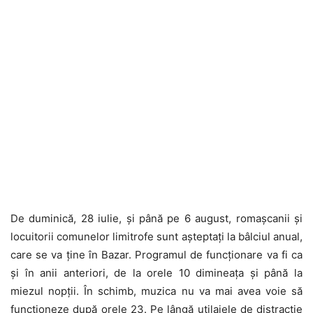
De duminică, 28 iulie, și până pe 6 august, romașcanii și
locuitorii comunelor limitrofe sunt așteptați la bâlciul anual,
care se va ține în Bazar. Programul de funcționare va fi ca
și în anii anteriori, de la orele 10 dimineața și până la
miezul nopții. În schimb, muzica nu va mai avea voie să
funcționeze după orele 23. Pe lângă utilajele de distracție