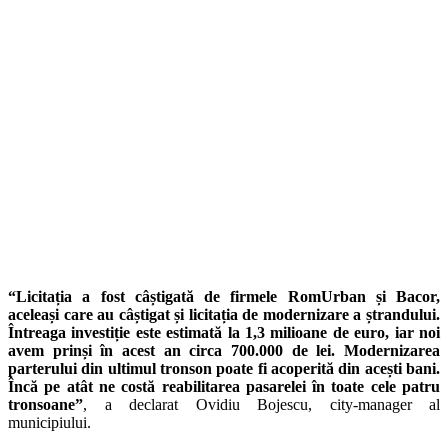
“Licitația a fost câștigată de firmele RomUrban și Bacor,
aceleași care au câștigat și licitația de modernizare a ștrandului.
Întreaga investiție este estimată la 1,3 milioane de euro, iar noi
avem prinși în acest an circa 700.000 de lei. Modernizarea
parterului din ultimul tronson poate fi acoperită din acești bani.
Încă pe atât ne costă reabilitarea pasarelei în toate cele patru
tronsoane”
, a declarat Ovidiu Bojescu, city-manager al
municipiului.