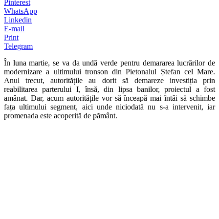
Pinterest
WhatsApp
Linkedin
E-mail
Print
Telegram
În luna martie, se va da undă verde pentru demararea lucrărilor de
modernizare a ultimului tronson din Pietonalul Ștefan cel Mare.
Anul trecut, autoritățile au dorit să demareze investiția prin
reabilitarea parterului I, însă, din lipsa banilor, proiectul a fost
amânat. Dar, acum autoritățile vor să înceapă mai întâi să schimbe
fața ultimului segment, aici unde niciodată nu s-a intervenit, iar
promenada este acoperită de pământ.