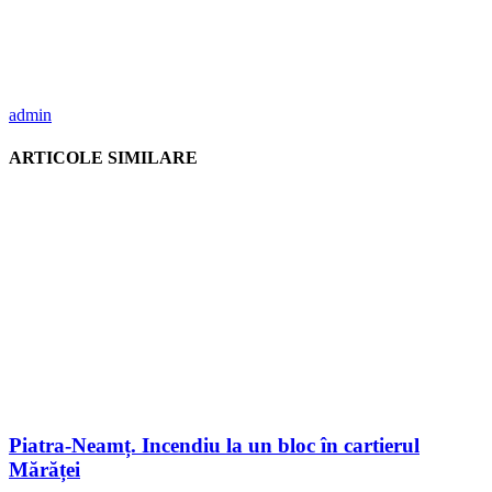
admin
ARTICOLE SIMILARE
Piatra-Neamț. Incendiu la un bloc în cartierul
Mărăței