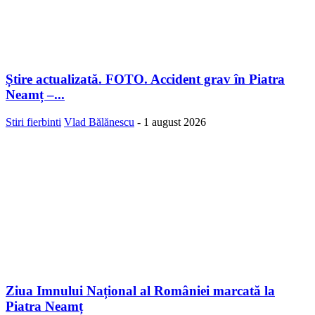
Știre actualizată. FOTO. Accident grav în Piatra
Neamț –...
Stiri fierbinti
Vlad Bălănescu
-
1 august 2026
Ziua Imnului Național al României marcată la
Piatra Neamț