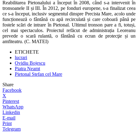
Reabilitarea Pietonalului a început în 2008, când s-a intervenit în
tronsoanele II și III. În 2012, pe fonduri europene, s-a finalizat ceea
ce s-a început, inclusiv segmentul dinspre Precista Mare, acolo unde
funcționează o fântână cu apă recirculată și care coboară până pe
fostele scări de intrare în Pietonal. Ultimul tronson pare a fi, totuși,
cel mai spectaculos. Proiectul refăcut de administrația Leoreanu
prevede o scară rulantă, o fântână cu ecran de protecţie și un
amfiteatru. (C. MATEI)
ETICHETE
lucrari
Ovidiu Bojescu
Piatra Neamt
Pietonal Stefan cel Mare
Share
Facebook
X
Pinterest
WhatsApp
Linkedin
E-mail
Print
Telegram