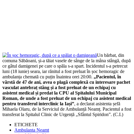
Un bărbat, din
comuna Săbăoani, și-a tăiat vasele de sânge de la mâna stângă, după
ce gâtul damigenei pe care o spăla s-a spart. Incidentul s-a petrecut
luni (18 iunie) seara, iar rănitul a fost preluat în șoc hemoragic de
ambulanța chemată cu puțin înaintea orei 20:00.
„Pacientul, în
vârstă de 47 de ani, avea o plagă complexă cu interesare pachet
vasculat antebraț stâng și a fost preluat de un echipaj cu
asistent medical și predat la CPU al Spitalului Municipal
Roman, de unde a fost preluat de un echipaj cu asistent medical
pentru transferul interclinic la Iași”
, a declarat asistenta șefă
Mihaela Olaru, de la Serviciul de Ambulanță Neamț. Pacientul a fost
transferat la Spitalul Clinic de Urgență „Sfântul Spiridon”. (C.I.)
ETICHETE
Ambulanta Neamt