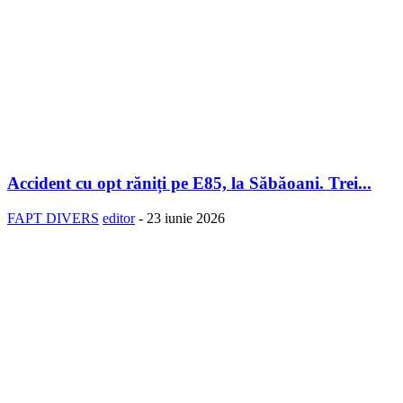
Accident cu opt răniți pe E85, la Săbăoani. Trei...
FAPT DIVERS
editor
-
23 iunie 2026