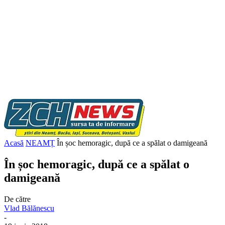
Acasă
NEAMȚ
În șoc hemoragic, după ce a spălat o damigeană
În șoc hemoragic, după ce a spălat o
damigeană
De către
Vlad Bălănescu
-