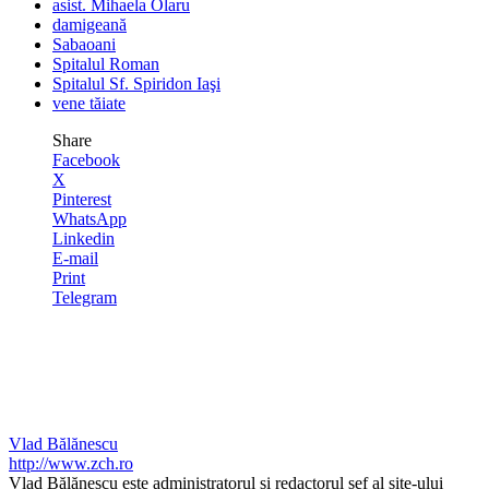
asist. Mihaela Olaru
damigeană
Sabaoani
Spitalul Roman
Spitalul Sf. Spiridon Iaşi
vene tăiate
Share
Facebook
X
Pinterest
WhatsApp
Linkedin
E-mail
Print
Telegram
Vlad Bălănescu
http://www.zch.ro
Vlad Bălănescu este administratorul și redactorul șef al site-ului