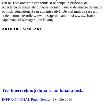
zch.ro. Este doctor în economie și se ocupă în principal de
redactarea de materiale din acest domeniu dar și de analize de natură
politică, educațională sau administrativă. De mai mult de șase ani
scrie pentru site-urile www.mesagerulneamt.ro și www.zch.ro și
săptămânalul Mesagerul de Neamț.
ARTICOLE SIMILARE
Trei tineri reținuți după ce un băiat a fost...
INFRACȚIONAL
Popa Denisa
-
18 iulie 2026