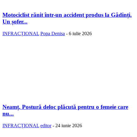
Motociclist rănit într-un accident produs la Gâdinți.
Un șofer...
INFRACȚIONAL
Popa Denisa
-
6 iulie 2026
Neamț. Postură deloc plăcută pentru o femeie care
nu...
INFRACȚIONAL
editor
-
24 iunie 2026