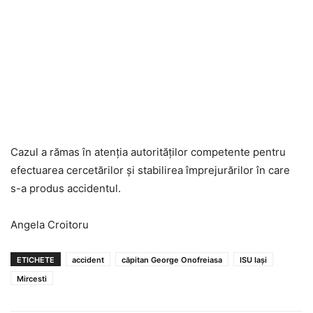
Cazul a rămas în atenția autorităților competente pentru
efectuarea cercetărilor și stabilirea împrejurărilor în care
s-a produs accidentul.
Angela Croitoru
ETICHETE
accident
căpitan George Onofreiasa
ISU Iaşi
Mircesti