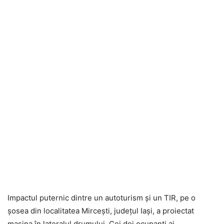
Impactul puternic dintre un autoturism și un TIR, pe o
șosea din localitatea Mircești, județul Iași, a proiectat
mașina în lateralul drumului. Cei doi ocupanți ai