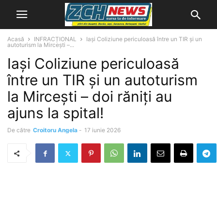
Acasă
INFRACȚIONAL
Iași Coliziune periculoasă între un TIR și un
autoturism la Mircești –...
Iași Coliziune periculoasă
între un TIR și un autoturism
la Mircești – doi răniți au
ajuns la spital!
De către
Croitoru Angela
-
17 iunie 2026