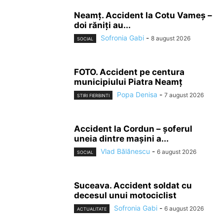
Neamț. Accident la Cotu Vameș –
doi răniți au...
Sofronia Gabi
-
8 august 2026
SOCIAL
FOTO. Accident pe centura
municipiului Piatra Neamț
Popa Denisa
-
7 august 2026
STIRI FIERBINTI
Accident la Cordun – șoferul
uneia dintre mașini a...
Vlad Bălănescu
-
6 august 2026
SOCIAL
Suceava. Accident soldat cu
decesul unui motociclist
Sofronia Gabi
-
6 august 2026
ACTUALITATE