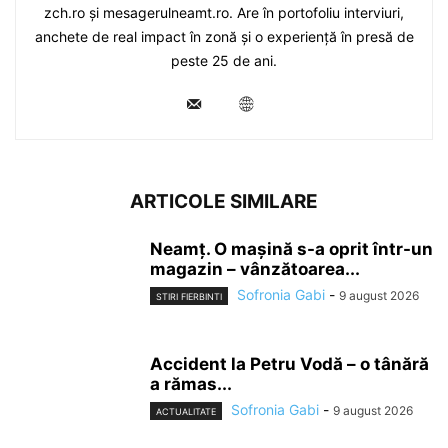
zch.ro și mesagerulneamt.ro. Are în portofoliu interviuri,
anchete de real impact în zonă și o experiență în presă de
peste 25 de ani.
ARTICOLE SIMILARE
Neamț. O mașină s-a oprit într-un
magazin – vânzătoarea...
Sofronia Gabi
-
9 august 2026
STIRI FIERBINTI
Accident la Petru Vodă – o tânără
a rămas...
Sofronia Gabi
-
9 august 2026
ACTUALITATE