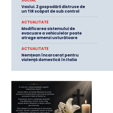
SOCIAL
Vaslui. 2 gospodării distruse de
un TIR scăpat de sub control
ACTUALITATE
Modificarea sistemului de
evacuare a vehiculelor poate
atrage amenzi usturătoare
ACTUALITATE
Nemțean încarcerat pentru
violență domestică în Italia