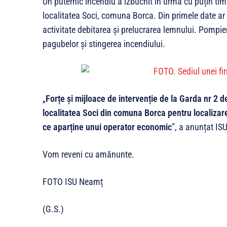
Un puternic incendiu a izbucnit în urmă cu puțin tim
localitatea Soci, comuna Borca. Din primele date ar 
activitate debitarea și prelucrarea lemnului. Pompier
pagubelor și stingerea incendiului.
„
Forțe și mijloace de intervenție de la Garda nr 2 d
localitatea Soci din comuna Borca pentru localizare
ce aparține unui operator economic
”, a anunțat IS
Vom reveni cu amănunte.
FOTO ISU Neamț
(G.S.)