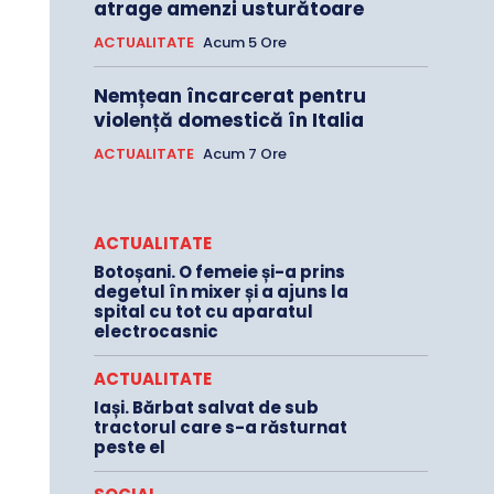
atrage amenzi usturătoare
ACTUALITATE
Acum 5 Ore
Nemțean încarcerat pentru
violență domestică în Italia
ACTUALITATE
Acum 7 Ore
ACTUALITATE
Botoșani. O femeie și-a prins
degetul în mixer și a ajuns la
spital cu tot cu aparatul
electrocasnic
ACTUALITATE
Iași. Bărbat salvat de sub
tractorul care s-a răsturnat
peste el