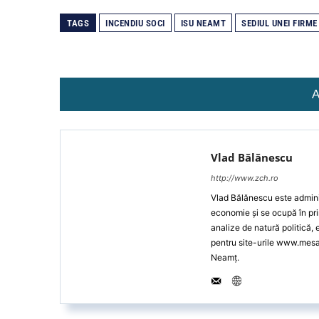
TAGS
INCENDIU SOCI
ISU NEAMT
SEDIUL UNEI FIRME
A
Vlad Bălănescu
http://www.zch.ro
Vlad Bălănescu este administ
economie și se ocupă în pri
analize de natură politică,
pentru site-urile www.mes
Neamț.