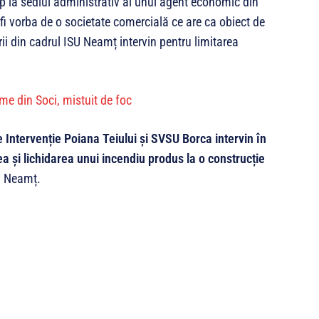
p la sediul administrativ al unui agent economic din
fi vorba de o societate comercială ce are ca obiect de
ii din cadrul ISU Neamț intervin pentru limitarea
e Intervenție Poiana Teiului și SVSU Borca intervin în
a și lichidarea unui incendiu produs la o construcție
U Neamț.