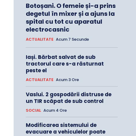
Botoșani. O femeie și-a prins
degetul în mixer și a ajuns la
spital cu tot cu aparatul
electrocasnic
ACTUALITATE
Acum 7 Secunde
Iași. Bărbat salvat de sub
tractorul care s-a răsturnat
peste el
ACTUALITATE
Acum 3 Ore
Vaslui. 2 gospodării distruse de
un TIR scăpat de sub control
SOCIAL
Acum 4 Ore
Modificarea sistemului de
evacuare a vehiculelor poate