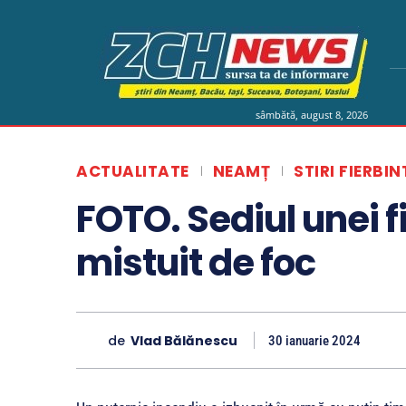
sâmbătă, august 8, 2026
ACTUALITATE
NEAMȚ
STIRI FIERBIN
FOTO. Sediul unei f
mistuit de foc
de
Vlad Bălănescu
30 ianuarie 2024