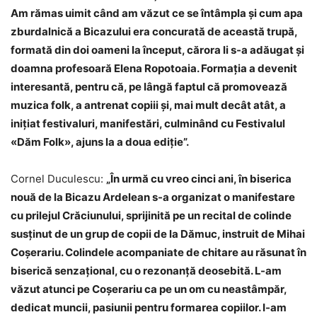
Am rămas uimit când am văzut ce se întâmpla și cum apa
zburdalnică a Bicazului era concurată de această trupă,
formată din doi oameni la început, cărora li s-a adăugat și
doamna profesoară Elena Ropotoaia. Formația a devenit
interesantă, pentru că, pe lângă faptul că promovează
muzica folk, a antrenat copiii și, mai mult decât atât, a
inițiat festivaluri, manifestări, culminând cu Festivalul
«Dăm Folk», ajuns la a doua ediție”.
Cornel Duculescu:
„În urmă cu vreo cinci ani, în biserica
nouă de la Bicazu Ardelean s-a organizat o manifestare
cu prilejul Crăciunului, sprijinită pe un recital de colinde
susținut de un grup de copii de la Dămuc, instruit de Mihai
Coșerariu. Colindele acompaniate de chitare au răsunat în
biserică senzațional, cu o rezonanță deosebită. L-am
văzut atunci pe Coșerariu ca pe un om cu neastâmpăr,
dedicat muncii, pasiunii pentru formarea copiilor. I-am