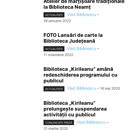
Atelier de mărțișoare tradiționale
la Biblioteca Neamț
Vlad Bălănescu
-
ACTUALITATE
28 ianuarie 2023
FOTO Lansări de carte la
Biblioteca Județeană
Vlad Bălănescu
-
ACTUALITATE
11 noiembrie 2022
Biblioteca „Kirileanu” amână
redeschiderea programului cu
publicul
Vlad Bălănescu
-
16 mai 2020
ACTUALITATE
Biblioteca „Kirileanu”
prelungește suspendarea
activității cu publicul
Vlad Bălănescu
-
COMUNICATE PRESĂ
31 martie 2020