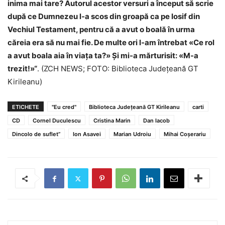
inima mai tare? Autorul acestor versuri a început să scrie
după ce Dumnezeu l-a scos din groapă ca pe Iosif din
Vechiul Testament, pentru că a avut o boală în urma
căreia era să nu mai fie. De multe ori l-am întrebat «Ce rol
a avut boala aia în viața ta?» Și mi-a mărturisit: «M-a
trezit!»“
. (ZCH NEWS; FOTO: Biblioteca Judeţeană GT
Kirileanu)
ETICHETE
"Eu cred"
Biblioteca Judeţeană GT Kirileanu
carti
CD
Cornel Duculescu
Cristina Marin
Dan Iacob
Dincolo de suflet”
Ion Asavei
Marian Udroiu
Mihai Coşerariu