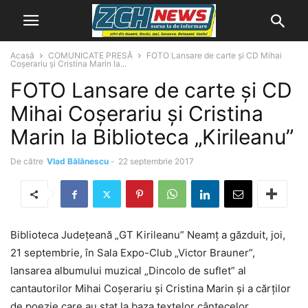
Acasă
COMUNICATE PRESĂ
FOTO Lansare de carte şi CD Mihai
Coșerariu și Cristina Marin la...
FOTO Lansare de carte şi CD
Mihai Coșerariu și Cristina
Marin la Biblioteca „Kirileanu”
De către
Vlad Bălănescu
-
22 septembrie 2017
Biblioteca Județeană „GT Kirileanu” Neamț a găzduit, joi,
21 septembrie, în Sala Expo-Club „Victor Brauner”,
lansarea albumului muzical „Dincolo de suflet” al
cantautorilor Mihai Coșerariu și Cristina Marin și a cărților
de poezie care au stat la baza textelor cântecelor.