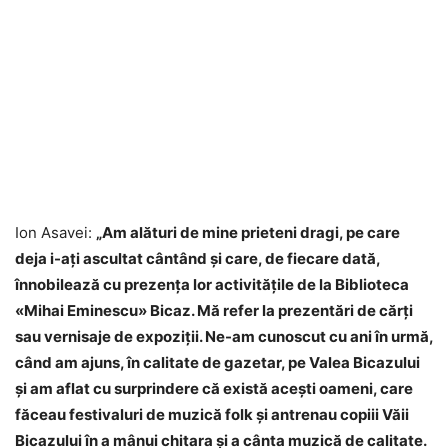
Ion Asavei:
„Am alături de mine prieteni dragi, pe care
deja i-ați ascultat cântând și care, de fiecare dată,
înnobilează cu prezența lor activitățile de la Biblioteca
«Mihai Eminescu» Bicaz. Mă refer la prezentări de cărți
sau vernisaje de expoziții. Ne-am cunoscut cu ani în urmă,
când am ajuns, în calitate de gazetar, pe Valea Bicazului
și am aflat cu surprindere că există acești oameni, care
făceau festivaluri de muzică folk și antrenau copiii Văii
Bicazului în a mânui chitara și a cânta muzică de calitate.