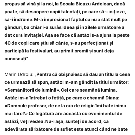
propus să vină și la noi, la Școala Bicazu Ardelean, dacă
poate, să descopere copii talentați, pe care să-i inițieze,
să-i îndrume. M-a impresionat faptul că nu a stat mult pe
gânduri, ba chiar i-a surâs ideea și în zilele următoare a
dat curs invitației. Așa se face că astăzi s-a ajuns la peste
40 de copii care știu să cânte, s-au perfecționat și
participă la festivaluri, au primit premii și sunt deja
cunoscuți”.
Marin Udroiu:
„Pentru că obișnuiesc să dau un titlu la ceea
ce urmează să spun, astăzi m-am gândit la titlul următor:
«Semănătorii de lumină». Cei care seamănă lumina.
Astăzi m-a întrebat o fetiță, pe care o cheamă Diana:
«Domnule profesor, de ce la ora de religie îmi bate inima
mai tare?» Ce legătură are aceasta cu evenimentul de
astăzi, veți vedea. Nu-i așa, sunteți de acord, că
adevărata sărbătoare de suflet este atunci când ne bate