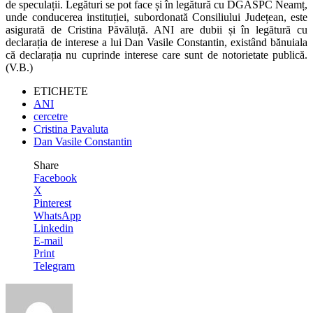
de speculații. Legături se pot face și în legătură cu DGASPC Neamț,
unde conducerea instituției, subordonată Consiliului Județean, este
asigurată de Cristina Păvăluță. ANI are dubii și în legătură cu
declarația de interese a lui Dan Vasile Constantin, existând bănuiala
că declarația nu cuprinde interese care sunt de notorietate publică.
(V.B.)
ETICHETE
ANI
cercetre
Cristina Pavaluta
Dan Vasile Constantin
Share
Facebook
X
Pinterest
WhatsApp
Linkedin
E-mail
Print
Telegram