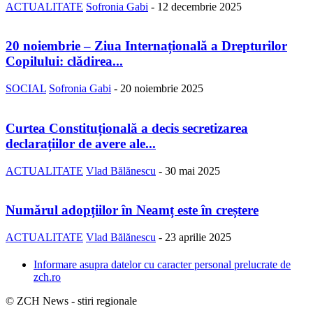
ACTUALITATE
Sofronia Gabi
-
12 decembrie 2025
20 noiembrie – Ziua Internațională a Drepturilor
Copilului: clădirea...
SOCIAL
Sofronia Gabi
-
20 noiembrie 2025
Curtea Constituțională a decis secretizarea
declarațiilor de avere ale...
ACTUALITATE
Vlad Bălănescu
-
30 mai 2025
Numărul adopțiilor în Neamț este în creștere
ACTUALITATE
Vlad Bălănescu
-
23 aprilie 2025
Informare asupra datelor cu caracter personal prelucrate de
zch.ro
© ZCH News - stiri regionale