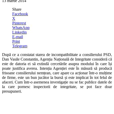
13 martie 2014
Share
Facebook
X
Pinterest
WhatsApp
Linkedin
E-mail
Print
Telegram
După ce a constatat starea de incompatibilitate a consilierului PSD,
Dan Vasile Constantin, Agenția Națională de Integritate consideră că
este de datoria ei să extindă cercetările asupra modului în care își
poate justifica averea. Intenția Agenției este în măsură să producă
frisoane consilierului nemțean, care apare ca acționar într-o mulțime
de firme, este un bun jucător la bursă și este implicat în tot felul de
afaceri. Cum într-o asemenea investigație nu se fac publice datele de
la care pornesc inspectorii de integritate, se pot face doar
presupuneri.