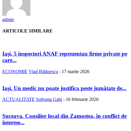
admin
ARTICOLE SIMILARE
Iași. 5 inspectori ANAF reprezentau firme private pe
care...
ECONOMIE
Vlad Bălănescu
-
17 martie 2026
Iași. Un medic nu poate justifica peste jumătate de...
ACTUALITATE
Sofronia Gabi
-
16 februarie 2026
Suceava. Consilier local din Zamostea, în conflict de
interese...