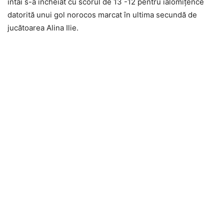
întâi s-a încheiat cu scorul de 13 -12 pentru ialomiţence
datorită unui gol norocos marcat în ultima secundă de
jucătoarea Alina Ilie.