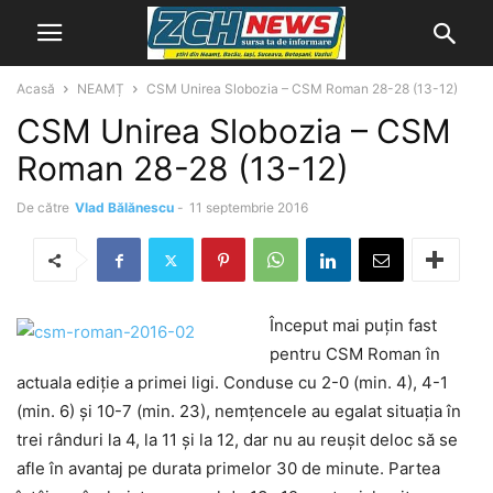
Acasă
NEAMȚ
CSM Unirea Slobozia – CSM Roman 28-28 (13-12)
CSM Unirea Slobozia – CSM
Roman 28-28 (13-12)
De către
Vlad Bălănescu
-
11 septembrie 2016
Început mai puţin fast
pentru CSM Roman în
actuala ediţie a primei ligi. Conduse cu 2-0 (min. 4), 4-1
(min. 6) şi 10-7 (min. 23), nemţencele au egalat situaţia în
trei rânduri la 4, la 11 şi la 12, dar nu au reuşit deloc să se
afle în avantaj pe durata primelor 30 de minute. Partea