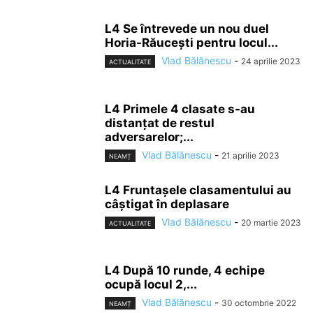
L4 Se întrevede un nou duel
Horia-Răuceşti pentru locul...
Vlad Bălănescu
-
24 aprilie 2023
ACTUALITATE
L4 Primele 4 clasate s-au
distanţat de restul
adversarelor;...
Vlad Bălănescu
-
21 aprilie 2023
NEAMȚ
L4 Fruntaşele clasamentului au
câştigat în deplasare
Vlad Bălănescu
-
20 martie 2023
ACTUALITATE
L4 După 10 runde, 4 echipe
ocupă locul 2,...
Vlad Bălănescu
-
30 octombrie 2022
NEAMȚ