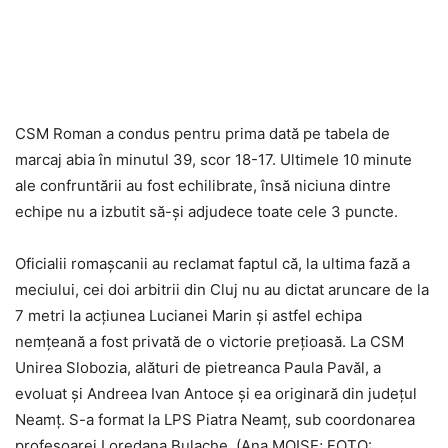
CSM Roman a condus pentru prima dată pe tabela de
marcaj abia în minutul 39, scor 18-17. Ultimele 10 minute
ale confruntării au fost echilibrate, însă niciuna dintre
echipe nu a izbutit să-şi adjudece toate cele 3 puncte.
Oficialii romaşcanii au reclamat faptul că, la ultima fază a
meciului, cei doi arbitrii din Cluj nu au dictat aruncare de la
7 metri la acţiunea Lucianei Marin şi astfel echipa
nemţeană a fost privată de o victorie preţioasă. La CSM
Unirea Slobozia, alături de pietreanca Paula Pavăl, a
evoluat şi Andreea Ivan Antoce şi ea originară din judeţul
Neamţ. S-a format la LPS Piatra Neamţ, sub coordonarea
profesoarei Loredana Bulache. (Ana MOISE; FOTO: