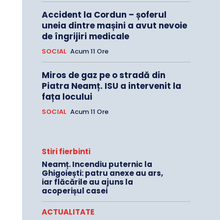
Accident la Cordun – șoferul
uneia dintre mașini a avut nevoie
de îngrijiri medicale
SOCIAL
Acum 11 Ore
Miros de gaz pe o stradă din
Piatra Neamț. ISU a intervenit la
fața locului
SOCIAL
Acum 11 Ore
Stiri fierbinti
Neamț. Incendiu puternic la
Ghigoiești: patru anexe au ars,
iar flăcările au ajuns la
acoperișul casei
ACTUALITATE