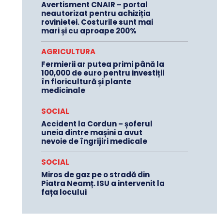
Avertisment CNAIR – portal
neautorizat pentru achiziția
rovinietei. Costurile sunt mai
mari și cu aproape 200%
AGRICULTURA
Fermierii ar putea primi până la
100,000 de euro pentru investiții
în floricultură și plante
medicinale
SOCIAL
Accident la Cordun – șoferul
uneia dintre mașini a avut
nevoie de îngrijiri medicale
SOCIAL
Miros de gaz pe o stradă din
Piatra Neamț. ISU a intervenit la
fața locului