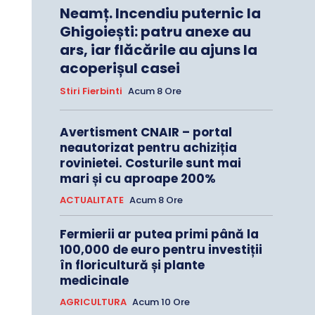
Neamț. Incendiu puternic la
Ghigoiești: patru anexe au
ars, iar flăcările au ajuns la
acoperișul casei
Stiri Fierbinti
Acum 8 Ore
Avertisment CNAIR – portal
neautorizat pentru achiziția
rovinietei. Costurile sunt mai
mari și cu aproape 200%
ACTUALITATE
Acum 8 Ore
Fermierii ar putea primi până la
100,000 de euro pentru investiții
în floricultură și plante
medicinale
AGRICULTURA
Acum 10 Ore