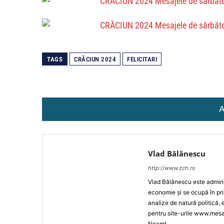
TAGS
CRĂCIUN 2024
FELICITARI
A
Vlad Bălănescu
http://www.zch.ro
Vlad Bălănescu este administ
economie și se ocupă în pri
analize de natură politică,
pentru site-urile www.mes
Neamț.