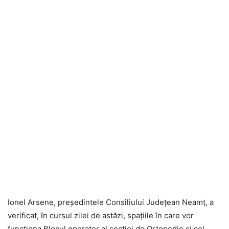
Ionel Arsene, președintele Consiliului Județean Neamț, a
verificat, în cursul zilei de astăzi, spațiile în care vor
funcționa Blocul operator al secției de Ortopedie și cel