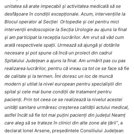
unitatea să arate impecabil și activitatea medicală să se
desfășoare în condiții excepționale. Acum, intervențiile la
Blocul operator al Secției Ortopedie și cel pentru mici
intervenții endoscopice la Secția Urologie au ajuns la final
și am participat la recepția lucrărilor. Am vrut să văd cum
arată respectivele spații. Urmează să ajungă și dotările
necesare și pot spune că încă un proiect din cadrul
Spitalului Județean a ajuns la final. Am urmărit pas cu pas
realizarea lucrărilor, pentru că vreau ca tot ce se face să fie
de calitate și la termen. Îmi doresc un loc de muncă
modern și utilat la nivel european pentru specialiștii din
spital și cele mai bune condiții de tratament pentru
pacienți. Prin tot ceea ce se realizează la nivelul acestei
unități sanitare urmăresc creșterea calității actului medical,
astfel încât să fie tot mai puțini pacienți din județul Neamț
care aleg să se trateze în clinici din alte zone ale țării“
, a
declarat Ionel Arsene, președintele Consiliului Județean