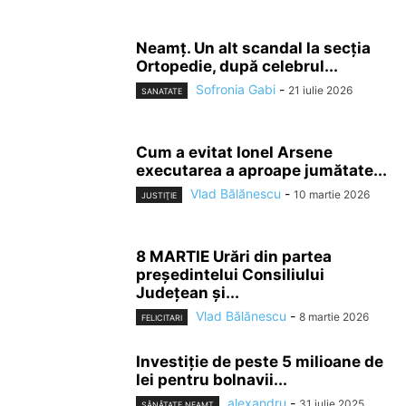
Neamț. Un alt scandal la secția
Ortopedie, după celebrul...
Sofronia Gabi
-
21 iulie 2026
SANATATE
Cum a evitat Ionel Arsene
executarea a aproape jumătate...
Vlad Bălănescu
-
10 martie 2026
JUSTIŢIE
8 MARTIE Urări din partea
președintelui Consiliului
Județean și...
Vlad Bălănescu
-
8 martie 2026
FELICITARI
Investiție de peste 5 milioane de
lei pentru bolnavii...
alexandru
-
31 iulie 2025
SĂNĂTATE NEAMŢ