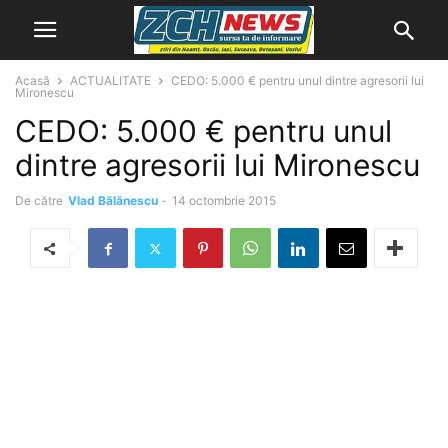
Acasă
ACTUALITATE
CEDO: 5.000 € pentru unul dintre agresorii lui
Mironescu
CEDO: 5.000 € pentru unul
dintre agresorii lui Mironescu
De către
Vlad Bălănescu
-
14 octombrie 2015