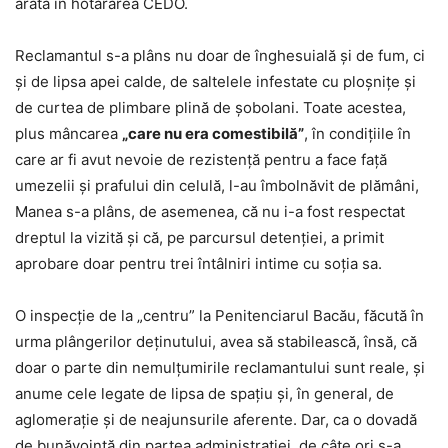
arată în hotărârea CEDO.
Reclamantul s-a plâns nu doar de înghesuială şi de fum, ci
şi de lipsa apei calde, de saltelele infestate cu ploşniţe şi
de curtea de plimbare plină de şobolani. Toate acestea,
plus mâncarea
„care nu era comestibilă”
, în condiţiile în
care ar fi avut nevoie de rezistenţă pentru a face faţă
umezelii şi prafului din celulă, l-au îmbolnăvit de plămâni,
Manea s-a plâns, de asemenea, că nu i-a fost respectat
dreptul la vizită şi că, pe parcursul detenţiei, a primit
aprobare doar pentru trei întâlniri intime cu soţia sa.
O inspecţie de la „centru” la Penitenciarul Bacău, făcută în
urma plângerilor deţinutului, avea să stabilească, însă, că
doar o parte din nemulţumirile reclamantului sunt reale, şi
anume cele legate de lipsa de spaţiu şi, în general, de
aglomeraţie şi de neajunsurile aferente. Dar, ca o dovadă
de bunăvoinţă din partea administraţiei, de câte ori s-a