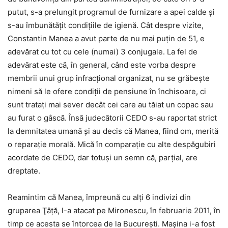
putut, s-a prelungit programul de furnizare a apei calde şi
s-au îmbunătăţit condiţiile de igienă. Cât despre vizite,
Constantin Manea a avut parte de nu mai puţin de 51, e
adevărat cu tot cu cele (numai) 3 conjugale. La fel de
adevărat este că, în general, când este vorba despre
membrii unui grup infracţional organizat, nu se grăbeşte
nimeni să le ofere condiţii de pensiune în închisoare, ci
sunt trataţi mai sever decât cei care au tăiat un copac sau
au furat o gâscă. Însă judecătorii CEDO s-au raportat strict
la demnitatea umană şi au decis că Manea, fiind om, merită
o reparaţie morală. Mică în comparaţie cu alte despăgubiri
acordate de CEDO, dar totuşi un semn că, parţial, are
dreptate.
Reamintim că Manea, împreună cu alţi 6 indivizi din
gruparea Ţâţă, l-a atacat pe Mironescu, în februarie 2011, în
timp ce acesta se întorcea de la Bucureşti. Maşina i-a fost