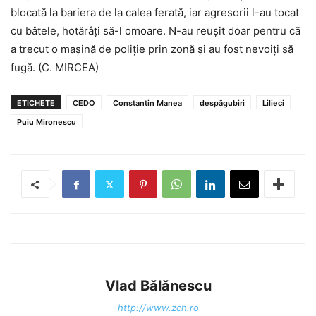
blocată la bariera de la calea ferată, iar agresorii l-au tocat
cu bâtele, hotărâţi să-l omoare. N-au reuşit doar pentru că
a trecut o maşină de poliţie prin zonă şi au fost nevoiţi să
fugă. (C. MIRCEA)
ETICHETE
CEDO
Constantin Manea
despăgubiri
Lilieci
Puiu Mironescu
Vlad Bălănescu
http://www.zch.ro