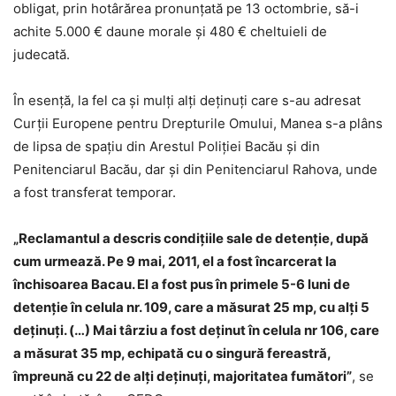
obligat, prin hotârărea pronunţată pe 13 octombrie, să-i
achite 5.000 € daune morale şi 480 € cheltuieli de
judecată.
În esenţă, la fel ca şi mulţi alţi deţinuţi care s-au adresat
Curţii Europene pentru Drepturile Omului, Manea s-a plâns
de lipsa de spaţiu din Arestul Poliţiei Bacău şi din
Penitenciarul Bacău, dar şi din Penitenciarul Rahova, unde
a fost transferat temporar.
„Reclamantul a descris condițiile sale de detenție, după
cum urmează. Pe 9 mai, 2011, el a fost încarcerat la
închisoarea Bacau. El a fost pus în primele 5-6 luni de
detenție în celula nr. 109, care a măsurat 25 mp, cu alţi 5
deținuți. (…) Mai târziu a fost deținut în celula nr 106, care
a măsurat 35 mp, echipată cu o singură fereastră,
împreună cu 22 de alţi deţinuţi, majoritatea fumători”
, se