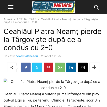
Acasă
ACTUALITATE
Ceahlăul Piatra Neamț pierde la Târgoviște
după ce a condus cu 2-0
Ceahlăul Piatra Neamț pierde
la Târgoviște după ce a
condus cu 2-0
De către
Vlad Bălănescu
-
28 aprilie 2025
Ceahlăul Piatra Neamț a suferit prima înfrângere din play-
out-ul Ligii a II-a, pe terenul Chindiei Târgoviște, scor 3-2.
Elevii antrenați de Marco Veronese cu început perfect