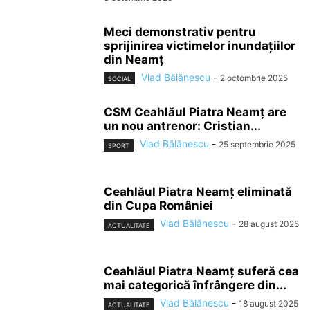
Meci demonstrativ pentru
sprijinirea victimelor inundațiilor
din Neamț
Vlad Bălănescu
-
2 octombrie 2025
SOCIAL
CSM Ceahlăul Piatra Neamț are
un nou antrenor: Cristian...
Vlad Bălănescu
-
25 septembrie 2025
SPORT
Ceahlăul Piatra Neamț eliminată
din Cupa României
Vlad Bălănescu
-
28 august 2025
ACTUALITATE
Ceahlăul Piatra Neamț suferă cea
mai categorică înfrângere din...
Vlad Bălănescu
-
18 august 2025
ACTUALITATE