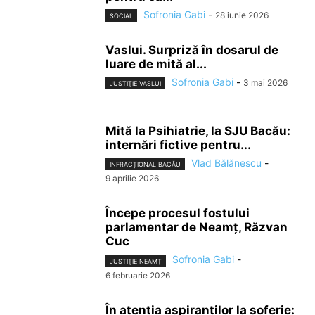
Sofronia Gabi
-
28 iunie 2026
SOCIAL
Vaslui. Surpriză în dosarul de
luare de mită al...
Sofronia Gabi
-
3 mai 2026
JUSTIŢIE VASLUI
Mită la Psihiatrie, la SJU Bacău:
internări fictive pentru...
Vlad Bălănescu
-
INFRACȚIONAL BACĂU
9 aprilie 2026
Începe procesul fostului
parlamentar de Neamț, Răzvan
Cuc
Sofronia Gabi
-
JUSTIŢIE NEAMŢ
6 februarie 2026
În atenția aspiranților la șoferie: