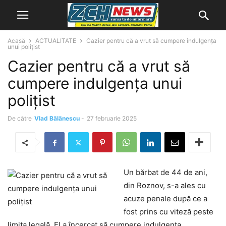
Acasă
ACTUALITATE
Cazier pentru că a vrut să cumpere indulgența
unui polițist
Cazier pentru că a vrut să
cumpere indulgența unui
polițist
De către
Vlad Bălănescu
-
27 februarie 2025
Un bărbat de 44 de ani,
din Roznov, s-a ales cu
acuze penale după ce a
fost prins cu viteză peste
limita legală. El a încercat să cumpere indulgența