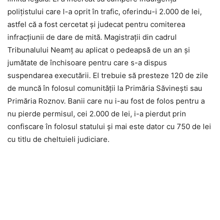
polițistului care l-a oprit în trafic, oferindu-i 2.000 de lei,
astfel că a fost cercetat și judecat pentru comiterea
infracțiunii de dare de mită. Magistrații din cadrul
Tribunalului Neamț au aplicat o pedeapsă de un an și
jumătate de închisoare pentru care s-a dispus
suspendarea executării. El trebuie să presteze 120 de zile
de muncă în folosul comunității la Primăria Săvinești sau
Primăria Roznov. Banii care nu i-au fost de folos pentru a
nu pierde permisul, cei 2.000 de lei, i-a pierdut prin
confiscare în folosul statului și mai este dator cu 750 de lei
cu titlu de cheltuieli judiciare.