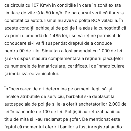
ce circula cu 107 Km/h în condițiile în care în zonă exista
limitare de viteză la 50 km/h. Pe parcursul verificărilor s-a
constatat că autoturismul nu avea o poliță RCA valabilă. În
aceste condiții echipajul de poliție i-a adus la cunoștință că
va primi o amendă de 1.485 lei, i se va reține permisul de
conducere și-i va fi suspendat dreptul de a conduce
pentru 90 de zile. Simultan a fost amendat cu 1.000 de lei
și s-a dispus măsura complementară a reținerii plăcuțelor
cu numerele de înmatriculare, certificatul de înmatriculare
și imobilizarea vehiculului.
În încercarea de a-i determina pe oamenii legii să-și
încalce atribuțiile de serviciu, bărbatul s-a deplasat la
autospeciala de poliție și le-a oferit anchetatorilor 2.000 de
lei în bancnote de 100 de lei. Polițiștii au refuzat banii cu
titlu de mită și l-au reclamat pe șofer. De menționat este
faptul că momentul oferirii banilor a fost înregistrat audio-