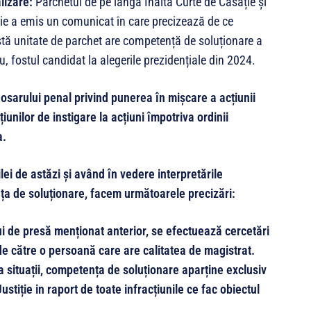
lizare:
Parchetul de pe lângă Înalta Curte de Casație și
ție a emis un comunicat în care precizează de ce
tă unitate de parchet are competență de soluționare a
, fostul candidat la alegerile prezidențiale din 2024.
osarului penal privind punerea în mișcare a acțiunii
unilor de instigare la acțiuni împotriva ordinii
a.
ei de astăzi și având în vedere interpretările
nța de soluționare, facem următoarele precizări:
ui de presă menționat anterior, se efectuează cercetări
le de către o persoană care are calitatea de magistrat.
a situații, competența de soluționare aparține exclusiv
stiție in raport de toate infracțiunile ce fac obiectul