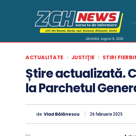
sâmbătă, august 8, 2026
ACTUALITATE
JUSTIŢIE
STIRI FIERBI
Știre actualizată.
la Parchetul Gener
de
Vlad Bălănescu
26 februarie 2025