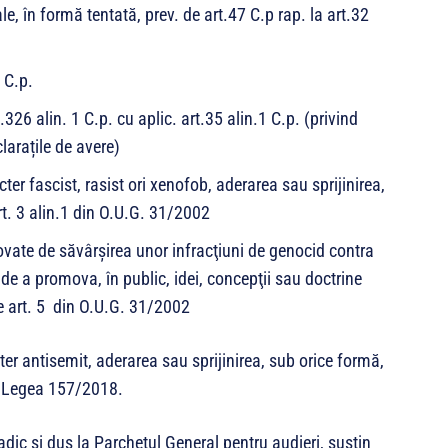
le, în formă tentată, prev. de art.47 C.p rap. la art.32
 C.p.
.326 alin. 1 C.p. cu aplic. art.35 alin.1 C.p. (privind
larațile de avere)
cter fascist, rasist ori xenofob, aderarea sau sprijinirea,
rt. 3 alin.1 din O.U.G. 31/2002
ovate de săvârşirea unor infracţiuni de genocid contra
de a promova, în public, idei, concepţii sau doctrine
de art. 5 din O.U.G. 31/2002
ter antisemit, aderarea sau sprijinirea, sub orice formă,
din Legea 157/2018.
tradic și dus la Parchetul General pentru audieri, susțin