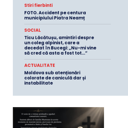
Stiri fierbinti
FOTO. Accident pe centura
municipiului Piatra Neamț
SOCIAL
Ticu Lăcătușu, amintiri despre
un coleg alpinist, care a
decedat în Bucegi: „Nu-mi vine
să cred că asta a fost tot…”
ACTUALITATE
Moldova sub atenționări
colorate de caniculă dar și
instabilitate