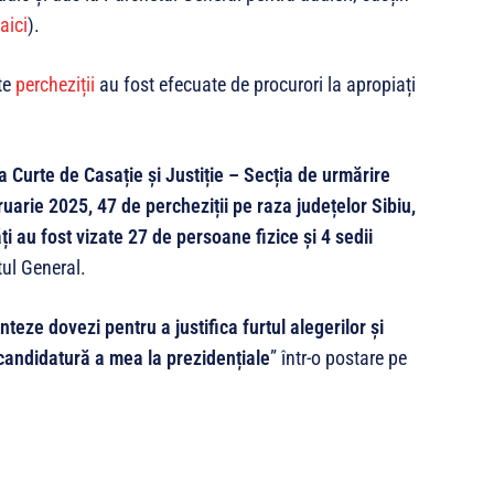
aici
).
te
percheziții
au fost efecuate de procurori la apropiați
a Curte de Casație și Justiție – Secția de urmărire
ruarie 2025, 47 de percheziții pe raza județelor Sibiu,
ăți au fost vizate 27 de persoane fizice și 4 sedii
tul General.
nteze dovezi pentru a justifica furtul alegerilor și
candidatură a mea la prezidențiale
” într-o postare pe