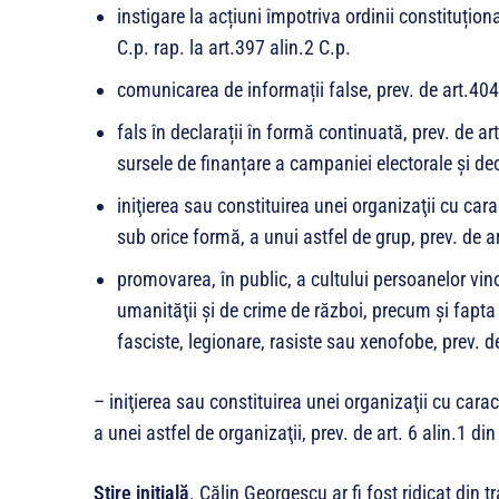
instigare la acțiuni împotriva ordinii constituționa
C.p. rap. la art.397 alin.2 C.p.
comunicarea de informații false, prev. de art.404
fals în declarații în formă continuată, prev. de art
sursele de finanțare a campaniei electorale și dec
iniţierea sau constituirea unei organizaţii cu cara
sub orice formă, a unui astfel de grup, prev. de a
promovarea, în public, a cultului persoanelor vin
umanităţii şi de crime de război, precum şi fapta 
fasciste, legionare, rasiste sau xenofobe, prev. 
– iniţierea sau constituirea unei organizaţii cu carac
a unei astfel de organizaţii, prev. de art. 6 alin.1 
Știre inițială
. Călin Georgescu ar fi fost ridicat din 