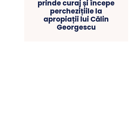
prinde curaj și începe
perchezițiile la
apropiații lui Călin
Georgescu