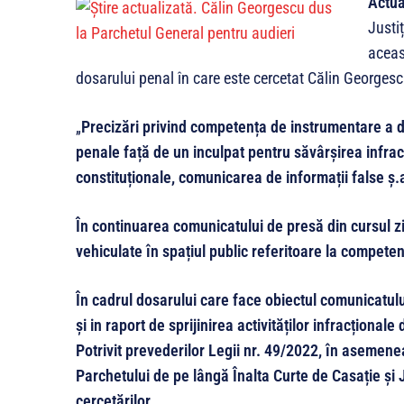
Actua
Justi
aceas
dosarului penal în care este cercetat Călin Georgescu
„
Precizări privind competența de instrumentare a d
penale față de un inculpat pentru săvârșirea infracți
constituționale, comunicarea de informații false ș.
În continuarea comunicatului de presă din cursul zil
vehiculate în spațiul public referitoare la compete
În cadrul dosarului care face obiectul comunicatul
și in raport de sprijinirea activităților infracționa
Potrivit prevederilor Legii nr. 49/2022, în asemene
Parchetului de pe lângă Înalta Curte de Casație și Ju
cercetărilor.