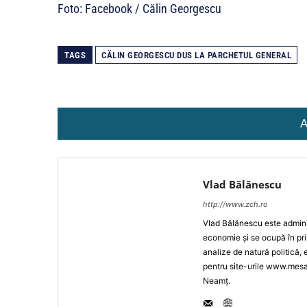
Foto: Facebook / Călin Georgescu
TAGS
CĂLIN GEORGESCU DUS LA PARCHETUL GENERAL
A
Vlad Bălănescu
http://www.zch.ro
Vlad Bălănescu este administ
economie și se ocupă în pri
analize de natură politică,
pentru site-urile www.mes
Neamț.