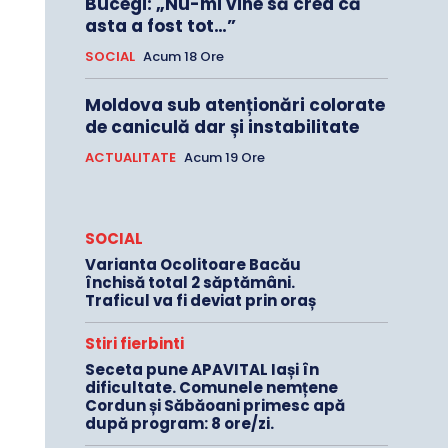
Bucegi: „Nu-mi vine să cred că
asta a fost tot…”
SOCIAL
Acum 18 Ore
Moldova sub atenționări colorate
de caniculă dar și instabilitate
ACTUALITATE
Acum 19 Ore
SOCIAL
Varianta Ocolitoare Bacău
închisă total 2 săptămâni.
Traficul va fi deviat prin oraș
Stiri fierbinti
Seceta pune APAVITAL Iași în
dificultate. Comunele nemțene
Cordun și Săbăoani primesc apă
după program: 8 ore/zi.