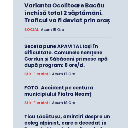
Varianta Ocolitoare Bacău
închisă total 2 săptămâni.
Traficul va fi deviat prin oraș
SOCIAL
Acum 15 Ore
Seceta pune APAVITAL Iași în
dificultate. Comunele nemțene
Cordun și Săbăoani primesc apă
după program: 8 ore/zi.
Stiri Fierbinti
Acum 17 Ore
FOTO. Accident pe centura
municipiului Piatra Neamț
Stiri Fierbinti
Acum 18 Ore
Ticu Lăcătușu, amintiri despre un
coleg alpinist, care a decedat în