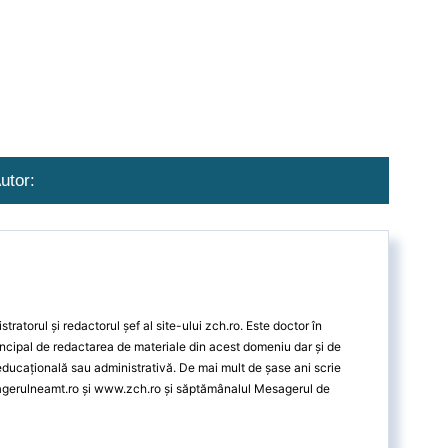
utor:
ratorul și redactorul șef al site-ului zch.ro. Este doctor în
ncipal de redactarea de materiale din acest domeniu dar și de
 educațională sau administrativă. De mai mult de șase ani scrie
agerulneamt.ro și www.zch.ro și săptămânalul Mesagerul de