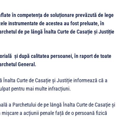
 aflate în competența de soluționare prevăzută de lege
uzele instrumentate de acestea au fost preluate, în
chetul de pe lângă Înalta Curte de Casație și Justiție
rială și după calitatea persoanei, în raport de toate
Parchetul General.
ă Înalta Curte de Casație și Justiție informează că a
ulpat pentru mai multe infracțiuni.
nală a Parchetului de pe lângă Înalta Curte de Casaţie şi
în mișcare a acțiunii penale față de o persoană fizică