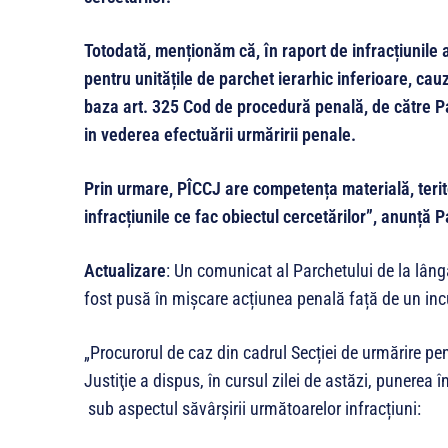
Totodată, menționăm că, în raport de infracțiunile
pentru unitățile de parchet ierarhic inferioare, ca
baza art. 325 Cod de procedură penală, de către Par
in vederea efectuării urmăririi penale.
Prin urmare, PÎCCJ are competența materială, terito
infracțiunile ce fac obiectul cercetărilor”, anunță 
Actualizare
: Un comunicat al Parchetului de la lâng
fost pusă în mișcare acțiunea penală față de un inc
„Procurorul de caz din cadrul Secției de urmărire pe
Justiţie a dispus, în cursul zilei de astăzi, punerea 
sub aspectul săvârșirii următoarelor infracțiuni: