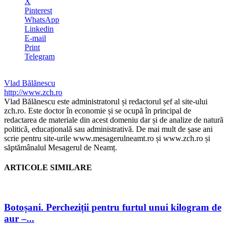
X
Pinterest
WhatsApp
Linkedin
E-mail
Print
Telegram
Vlad Bălănescu
http://www.zch.ro
Vlad Bălănescu este administratorul și redactorul șef al site-ului
zch.ro. Este doctor în economie și se ocupă în principal de
redactarea de materiale din acest domeniu dar și de analize de natură
politică, educațională sau administrativă. De mai mult de șase ani
scrie pentru site-urile www.mesagerulneamt.ro și www.zch.ro și
săptămânalul Mesagerul de Neamț.
ARTICOLE SIMILARE
Botoșani. Percheziții pentru furtul unui kilogram de
aur –...