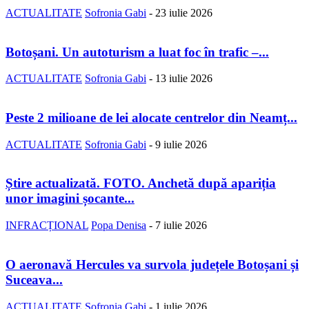
ACTUALITATE
Sofronia Gabi
-
23 iulie 2026
Botoșani. Un autoturism a luat foc în trafic –...
ACTUALITATE
Sofronia Gabi
-
13 iulie 2026
Peste 2 milioane de lei alocate centrelor din Neamț...
ACTUALITATE
Sofronia Gabi
-
9 iulie 2026
Știre actualizată. FOTO. Anchetă după apariția
unor imagini șocante...
INFRACȚIONAL
Popa Denisa
-
7 iulie 2026
O aeronavă Hercules va survola județele Botoșani și
Suceava...
ACTUALITATE
Sofronia Gabi
-
1 iulie 2026