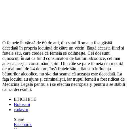
O femeie în vârstă de 60 de ani, din satul Roma, a fost găsită
decedată în propria locuință de către un vecin, lângă aceasta fiind și
fratele său, care credea că femeia se odihnește. Cei doi sunt
cunoscuți în sat ca fiind consumatori de băuturi alcoolice, cel mai
adesea aceștia consumând spirt. Din câte se pare femeia era moartă
de mai mult de 24 de ore, însă fratele său, aflat sub influența
băuturilor alcoolice, nu și-a dat seama că aceasta este decedată. La
fața locului au ajuns și criminaliștii, iar trupul femeii a fost ridicat de
Medicina Legală pentru a i se efectua necropsia și pentru a se stabili
cauza decesului.
ETICHETE
Botosani
cadavru
Share
Facebook